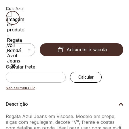
Cor:
Azul
Adicionar à sacola
－
＋
Não sei meu CEP
Descrição
Regata Azul Jeans em Viscose. Modelo em crepe,
alças com regulagem, decote "V", frente e costas
com detalhe em renda. Ideal para usar com saia midi