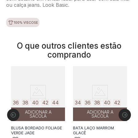
ou calça jeans. Look Basic.
100% VISCOSE
O que outros clientes estão
comprando
36
38
40
42
44
34
36
38
40
42
ADICIONAR A
ADICIONAR A
SACOLA
SACOLA
BLUSA BORDADO FOLIAGE
BATA LAÇO MARROM
B
VERDE JADE
GLACÊ
W