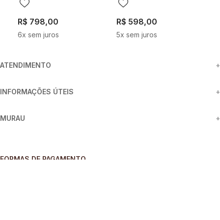
R$
798
,
00
R$
598
,
00
R
6
x sem juros
5
x sem juros
4
ATENDIMENTO
+
INFORMAÇÕES ÚTEIS
+
MURAU
+
FORMAS DE PAGAMENTO
SEGURANÇA