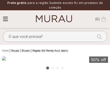
Frete grátis
para a região Sudeste exceto RJ em produtos de
coleção
0
O que você precisa?
TERMOS MAIS BUSCADOS
Roupa
Blusas
Regata Voil Renda Azul Jeans
1
º
alfaiataria
50%
off
2
º
calça
3
º
saia
4
º
top
5
º
verde
6
º
off white
7
º
camisa