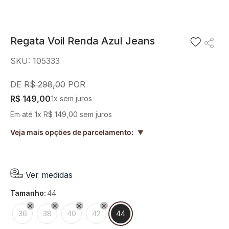
8
º
blusa
9
º
short saia
Regata Voil Renda Azul Jeans
10
º
pesponto verde sage
SKU
:
105333
R$
298
,
00
R$
149
,
00
1
x sem juros
Em até
1
x
R$
149
,
00
sem juros
Veja mais opções de parcelamento:
▲
Ver medidas
tamanho
:
44
36
38
40
42
44