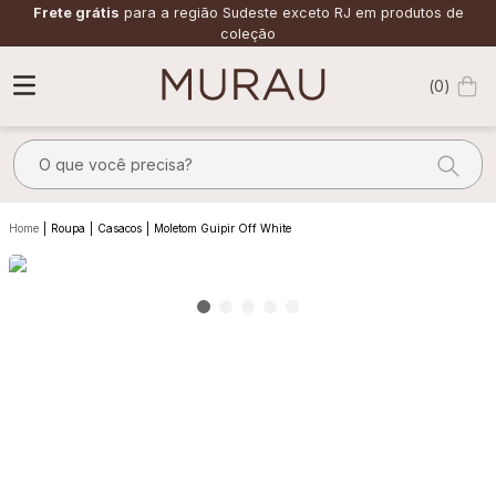
Frete grátis
para a região Sudeste exceto RJ em produtos de
coleção
0
O que você precisa?
TERMOS MAIS BUSCADOS
Roupa
Casacos
Moletom Guipir Off White
1
º
m
2
º
alfaiataria
3
º
vestido
4
º
calça
5
º
saia
6
º
verde
7
º
top