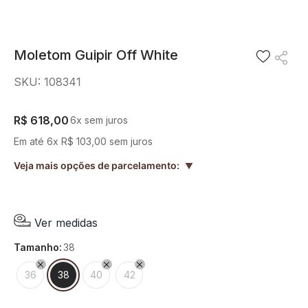
8
º
camisa
9
º
preto
Moletom Guipir Off White
10
º
off white
SKU
:
108341
R$
618
,
00
6
x sem juros
Em até
6
x
R$
103
,
00
sem juros
Veja mais opções de parcelamento:
▲
Ver medidas
tamanho
:
38
36
38
40
42