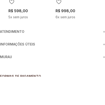
R$
598
,
00
R$
998
,
00
R
5
x sem juros
6
x sem juros
3
ATENDIMENTO
+
INFORMAÇÕES ÚTEIS
+
MURAU
+
FORMAS DE PAGAMENTO
SEGURANÇA