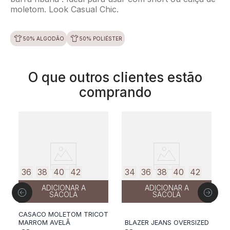
moletom. Look Casual Chic.
50% ALGODÃO
50% POLIÉSTER
O que outros clientes estão
comprando
50%
off
36
38
40
42
34
36
38
40
42
ADICIONAR A
ADICIONAR A
SACOLA
SACOLA
P
P
CASACO MOLETOM TRICOT
MARROM AVELÃ
BLAZER JEANS OVERSIZED