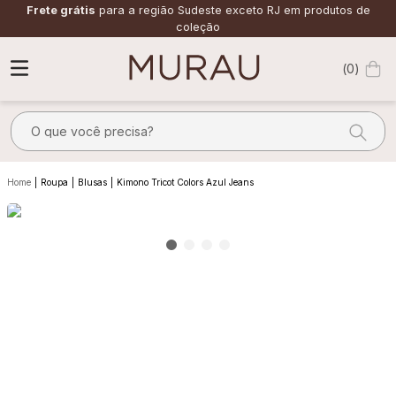
Frete grátis
para a região Sudeste exceto RJ em produtos de
coleção
0
O que você precisa?
TERMOS MAIS BUSCADOS
Roupa
Blusas
Kimono Tricot Colors Azul Jeans
1
º
alfaiataria
2
º
vestido
3
º
calça
4
º
saia
5
º
verde
6
º
top
7
º
camisa