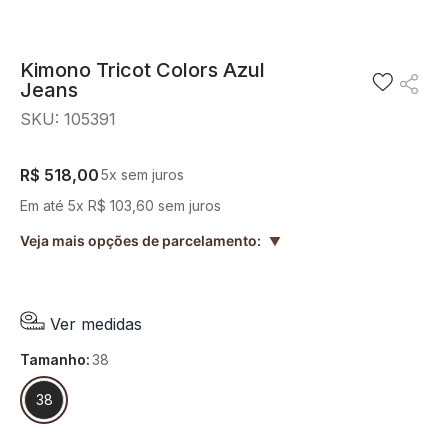
8
º
short saia
9
º
pesponto verde sage
Kimono Tricot Colors Azul
Jeans
10
º
blusa
SKU
:
105391
R$
518
,
00
5
x sem juros
Em até
5
x
R$
103
,
60
sem juros
Veja mais opções de parcelamento:
▲
Ver medidas
tamanho
:
38
38