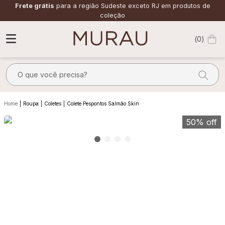
Frete grátis
para a região Sudeste exceto RJ em produtos de
coleção
0
O que você precisa?
TERMOS MAIS BUSCADOS
Roupa
Coletes
Colete Pespontos Salmão Skin
1
º
alfaiataria
50%
off
2
º
calça
3
º
saia
4
º
top
5
º
verde
6
º
off white
7
º
camisa