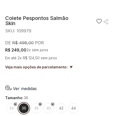
8
º
blusa
9
º
short saia
Colete Pespontos Salmão
Skin
10
º
pesponto verde sage
SKU
:
109979
R$
498
,
00
R$
249
,
00
2
x sem juros
Em até
2
x
R$
124
,
50
sem juros
Veja mais opções de parcelamento:
▲
Ver medidas
tamanho
:
36
34
36
38
40
42
44