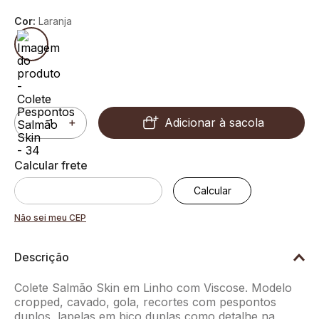
Cor:
Laranja
Adicionar à sacola
－
＋
Não sei meu CEP
Descrição
Colete Salmão Skin em Linho com Viscose. Modelo
cropped, cavado, gola, recortes com pespontos
duplos, lapelas em bico duplas como detalhe na