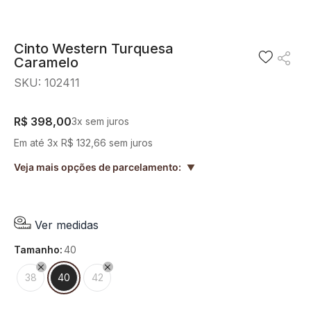
8
º
blusa
9
º
preto
Cinto Western Turquesa
Caramelo
10
º
off white
SKU
:
102411
R$
398
,
00
3
x sem juros
Em até
3
x
R$
132
,
66
sem juros
Veja mais opções de parcelamento:
▲
Ver medidas
tamanho
:
40
38
40
42