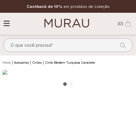
Cashback de 10%
em produtos de coleção
0
O que você precisa?
TERMOS MAIS BUSCADOS
Acessorios
Cintos
Cinto Western Turquesa Caramelo
1
º
m
2
º
alfaiataria
3
º
vestido
4
º
calça
5
º
saia
6
º
top
7
º
verde