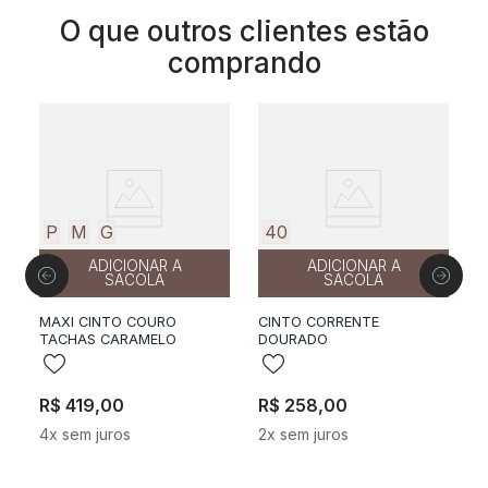
O que outros clientes estão
comprando
P
M
G
40
ADICIONAR A
ADICIONAR A
SACOLA
SACOLA
MAXI CINTO COURO
CINTO CORRENTE
E
TACHAS CARAMELO
DOURADO
R$
419
,
00
R$
258
,
00
R
4
x sem juros
2
x sem juros
3