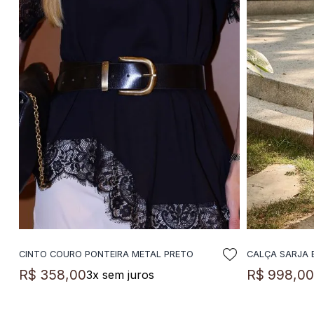
CINTO COURO PONTEIRA METAL PRETO
CALÇA SARJA
ADICIONAR A SACOLA
A
R$
358
,
00
R$
998
,
0
3
x sem juros