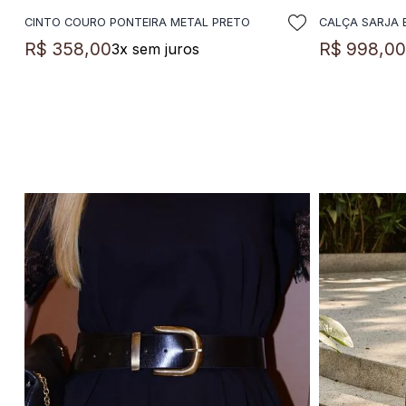
CINTO COURO PONTEIRA METAL PRETO
CALÇA SARJA
ADICIONAR A SACOLA
A
R$
358
,
00
R$
998
,
0
3
x sem juros