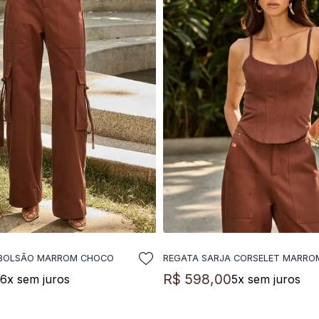
 BOLSÃO MARROM CHOCO
REGATA SARJA CORSELET MARR
DICIONAR A SACOLA
ADICIONAR A SACO
0
R$
598
,
00
6
x sem juros
5
x sem juros