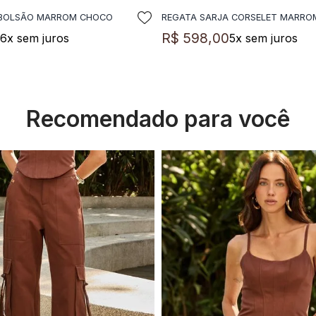
 BOLSÃO MARROM CHOCO
REGATA SARJA CORSELET MARR
DICIONAR A SACOLA
ADICIONAR A SACO
0
R$
598
,
00
6
x sem juros
5
x sem juros
Recomendado para você