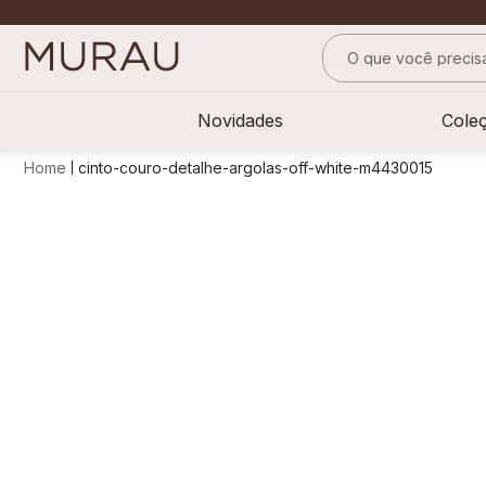
O que você precisa
TERMOS MAIS BUS
Novidades
Cole
1
º
m
cinto-couro-detalhe-argolas-off-white-m4430015
2
º
alfaiataria
3
º
vestido
4
º
calça
5
º
saia
6
º
top
7
º
verde
8
º
blusa
9
º
preto
10
º
off white