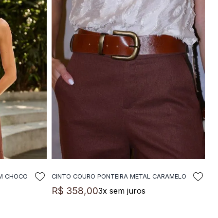
OM CHOCO
CINTO COURO PONTEIRA METAL CARAMELO
LA
ADICIONAR A SACOLA
R$
358
,
00
3
x sem juros