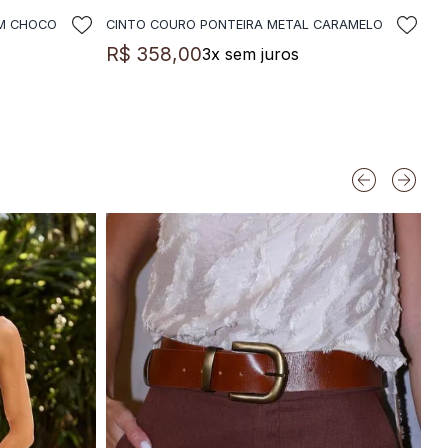
OM CHOCO
CINTO COURO PONTEIRA METAL CARAMELO
LA
ADICIONAR A SACOLA
R$
358
,
00
3
x sem juros