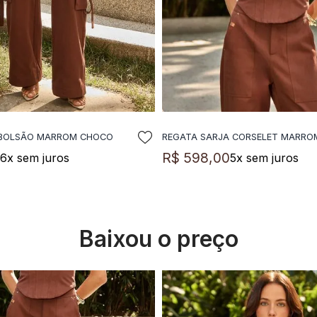
 BOLSÃO MARROM CHOCO
REGATA SARJA CORSELET MARR
DICIONAR A SACOLA
ADICIONAR A SACO
0
R$
598
,
00
6
x sem juros
5
x sem juros
Baixou o preço