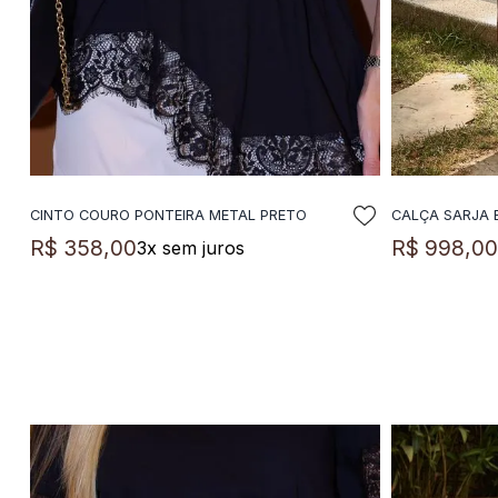
CINTO COURO PONTEIRA METAL PRETO
CALÇA SARJA
ADICIONAR A SACOLA
A
R$
358
,
00
R$
998
,
0
3
x sem juros