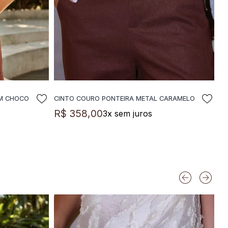
OM CHOCO
CINTO COURO PONTEIRA METAL CARAMELO
LA
ADICIONAR A SACOLA
R$
358
,
00
3
x sem juros