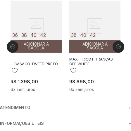
36
38
40
42
38
40
42
ADICIONAR A
ADICIONAR A
SACOLA
SACOLA
MAXI TRICOT TRANÇAS
CASACO TWEED PRETO
OFF WHITE
B
R$
1
.
398
,
00
R$
698
,
00
R
6
x sem juros
6
x sem juros
6
ATENDIMENTO
+
INFORMAÇÕES ÚTEIS
+