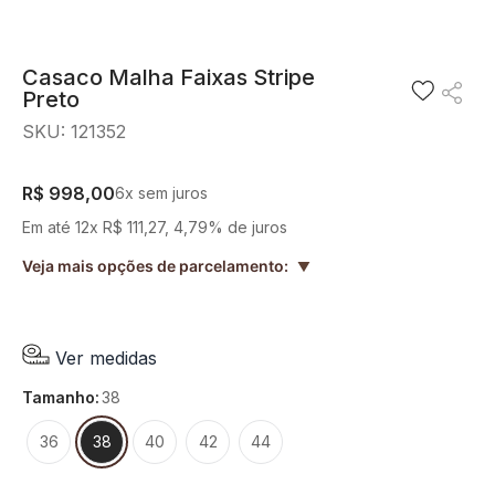
8
º
blusa
9
º
short saia
Casaco Malha Faixas Stripe
Preto
10
º
pesponto verde sage
SKU
:
121352
R$
998
,
00
6
x sem juros
Em até
12
x
R$
111
,
27
,
4,79%
de juros
Veja mais opções de parcelamento:
▲
Ver medidas
tamanho
:
38
36
38
40
42
44