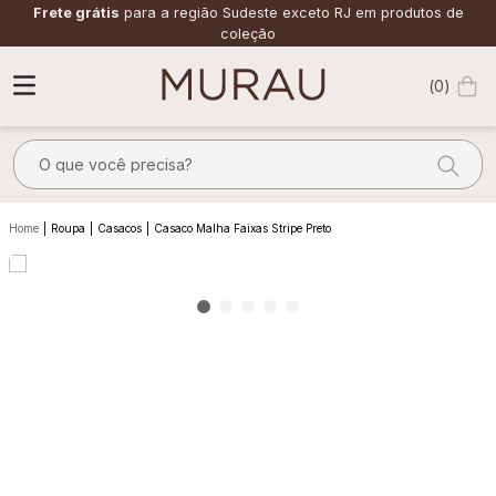
Frete grátis
para a região Sudeste exceto RJ em produtos de
coleção
0
O que você precisa?
TERMOS MAIS BUSCADOS
Roupa
Casacos
Casaco Malha Faixas Stripe Preto
1
º
alfaiataria
2
º
calça
3
º
saia
4
º
top
5
º
verde
6
º
off white
7
º
camisa