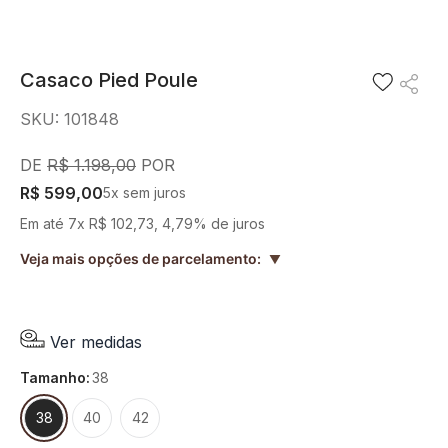
8
º
camisa
9
º
preto
Casaco Pied Poule
10
º
off white
SKU
:
101848
R$
1
.
198
,
00
R$
599
,
00
5
x sem juros
Em até
7
x
R$
102
,
73
,
4,79%
de juros
Veja mais opções de parcelamento:
▲
Ver medidas
tamanho
:
38
38
40
42