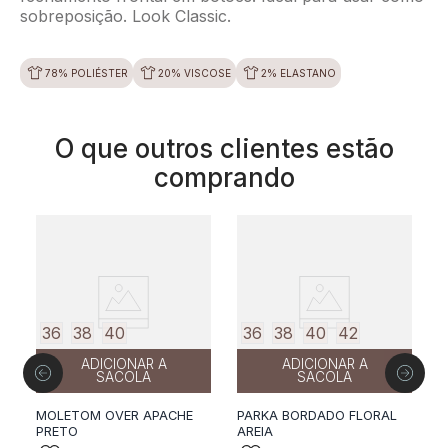
sobreposição. Look Classic.
78% POLIÉSTER
20% VISCOSE
2% ELASTANO
O que outros clientes estão
comprando
50%
off
36
38
40
36
38
40
42
ADICIONAR A
ADICIONAR A
SACOLA
SACOLA
C
L
MOLETOM OVER APACHE
PARKA BORDADO FLORAL
PRETO
AREIA