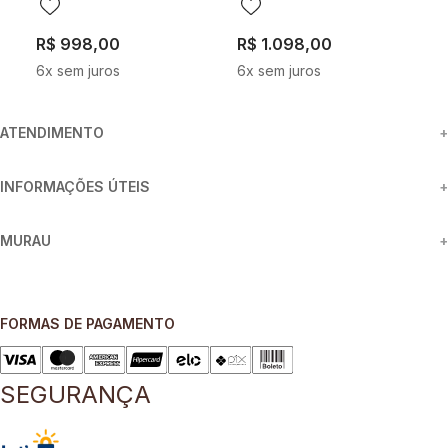
R$
998
,
00
R$
1
.
098
,
00
R
6
x sem juros
6
x sem juros
4
ATENDIMENTO
+
INFORMAÇÕES ÚTEIS
+
MURAU
+
FORMAS DE PAGAMENTO
SEGURANÇA