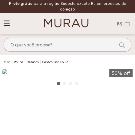
Frete grátis
para a região Sudeste exceto RJ em produtos de
coleção
0
O que você precisa?
TERMOS MAIS BUSCADOS
Roupa
Casacos
Casaco Pied Poule
1
º
m
50%
off
2
º
alfaiataria
3
º
vestido
4
º
calça
5
º
saia
6
º
verde
7
º
top