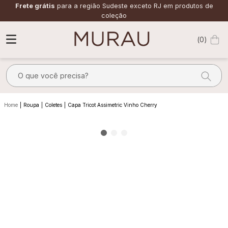
Frete grátis
para a região Sudeste exceto RJ em produtos de
coleção
0
O que você precisa?
TERMOS MAIS BUSCADOS
Roupa
Coletes
Capa Tricot Assimetric Vinho Cherry
1
º
alfaiataria
2
º
calça
3
º
saia
4
º
top
5
º
verde
6
º
off white
7
º
camisa