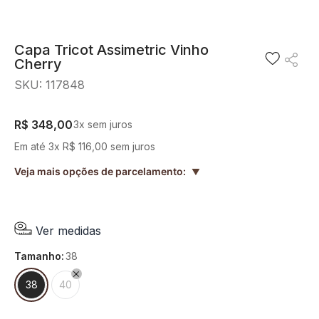
8
º
blusa
9
º
short saia
Capa Tricot Assimetric Vinho
Cherry
10
º
pesponto verde sage
SKU
:
117848
R$
348
,
00
3
x sem juros
Em até
3
x
R$
116
,
00
sem juros
Veja mais opções de parcelamento:
▲
Ver medidas
tamanho
:
38
38
40