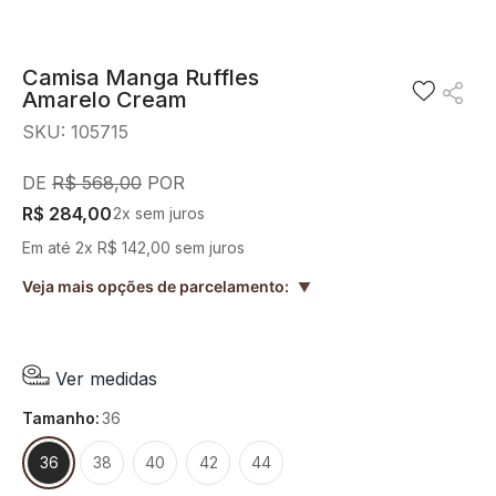
8
º
blusa
9
º
short saia
Camisa Manga Ruffles
Amarelo Cream
10
º
pesponto verde sage
SKU
:
105715
R$
568
,
00
R$
284
,
00
2
x sem juros
Em até
2
x
R$
142
,
00
sem juros
Veja mais opções de parcelamento:
▲
Ver medidas
tamanho
:
36
36
38
40
42
44