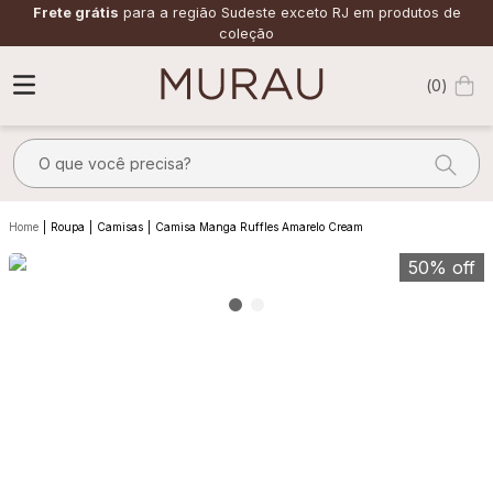
Frete grátis
para a região Sudeste exceto RJ em produtos de
coleção
0
O que você precisa?
TERMOS MAIS BUSCADOS
Roupa
Camisas
Camisa Manga Ruffles Amarelo Cream
1
º
alfaiataria
50%
off
2
º
calça
3
º
saia
4
º
top
5
º
verde
6
º
off white
7
º
camisa