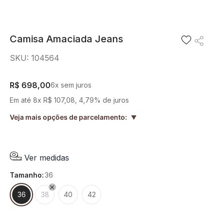
8
º
preto
9
º
camisa
Camisa Amaciada Jeans
10
º
off white
SKU
:
104564
R$
698
,
00
6
x sem juros
Em até
8
x
R$
107
,
08
,
4,79%
de juros
Veja mais opções de parcelamento:
▲
Ver medidas
tamanho
:
36
36
38
40
42