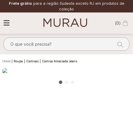
Frete grátis
para a região Sudeste exceto RJ em produtos de
coleção
0
O que você precisa?
TERMOS MAIS BUSCADOS
Roupa
Camisas
Camisa Amaciada Jeans
1
º
m
2
º
alfaiataria
3
º
vestido
4
º
calça
5
º
saia
6
º
verde
7
º
top