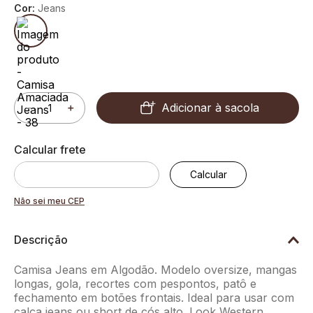
Cor:
Jeans
Adicionar à sacola
－
＋
Não sei meu CEP
Descrição
Camisa Jeans em Algodão. Modelo oversize, mangas
longas, gola, recortes com pespontos, patô e
fechamento em botões frontais. Ideal para usar com
calça jeans ou short de cós alto. Look Western.