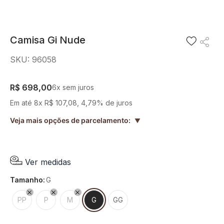
8
º
camisa
9
º
preto
Camisa Gi Nude
10
º
off white
SKU
:
96058
R$
698
,
00
6
x sem juros
Em até
8
x
R$
107
,
08
,
4,79%
de juros
Veja mais opções de parcelamento:
▲
Ver medidas
tamanho
:
G
PP
P
M
G
GG