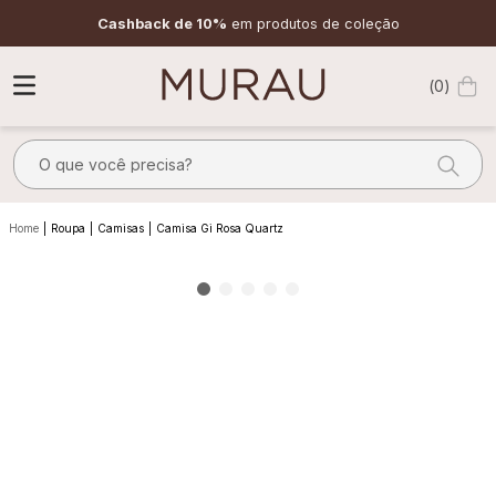
Cashback de 10%
em produtos de coleção
0
O que você precisa?
TERMOS MAIS BUSCADOS
Roupa
Camisas
Camisa Gi Rosa Quartz
1
º
alfaiataria
2
º
vestido
3
º
calça
4
º
saia
5
º
verde
6
º
top
7
º
camisa