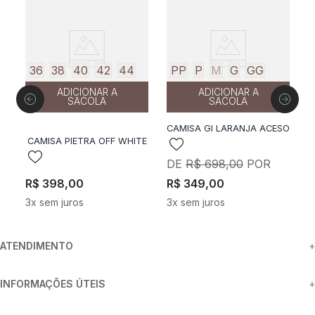
36
38
40
42
44
PP
P
M
G
GG
ADICIONAR A
ADICIONAR A
SACOLA
SACOLA
CAMISA GI LARANJA ACESO
C
A
CAMISA PIETRA OFF WHITE
O
R$
698
,
00
R$
398
,
00
R$
349
,
00
R
3
x sem juros
3
x sem juros
6
ATENDIMENTO
+
INFORMAÇÕES ÚTEIS
+