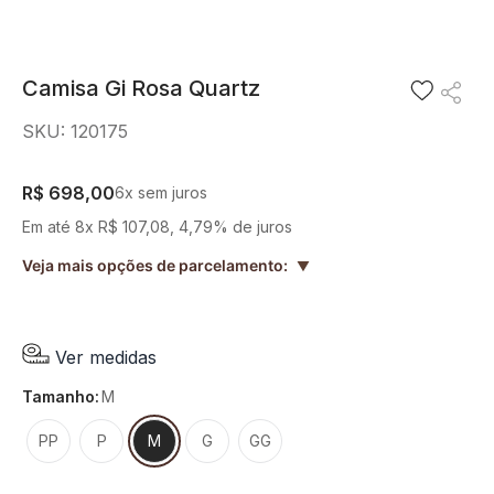
8
º
short saia
9
º
pesponto verde sage
Camisa Gi Rosa Quartz
10
º
blusa
SKU
:
120175
R$
698
,
00
6
x sem juros
Em até
8
x
R$
107
,
08
,
4,79%
de juros
Veja mais opções de parcelamento:
▲
Ver medidas
tamanho
:
M
PP
P
M
G
GG