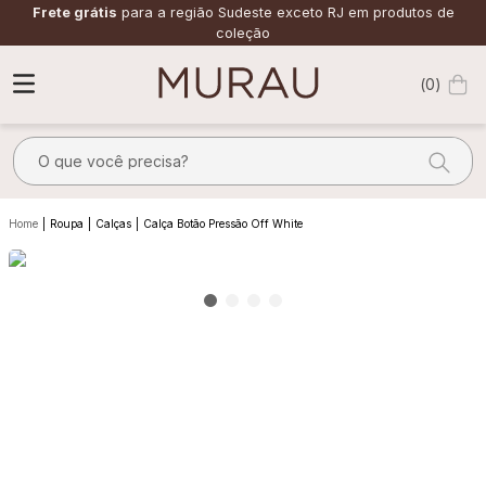
Frete grátis
para a região Sudeste exceto RJ em produtos de
coleção
0
O que você precisa?
TERMOS MAIS BUSCADOS
Roupa
Calças
Calça Botão Pressão Off White
1
º
m
2
º
alfaiataria
3
º
vestido
4
º
calça
5
º
saia
6
º
top
7
º
verde