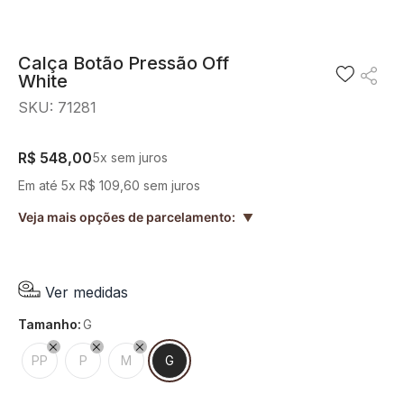
8
º
blusa
9
º
preto
Calça Botão Pressão Off
White
10
º
off white
SKU
:
71281
R$
548
,
00
5
x sem juros
Em até
5
x
R$
109
,
60
sem juros
Veja mais opções de parcelamento:
▲
Ver medidas
tamanho
:
G
PP
P
M
G