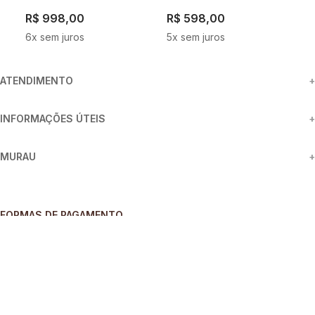
R$
998
,
00
R$
598
,
00
R
6
x sem juros
5
x sem juros
4
ATENDIMENTO
+
INFORMAÇÕES ÚTEIS
+
MURAU
+
FORMAS DE PAGAMENTO
SEGURANÇA