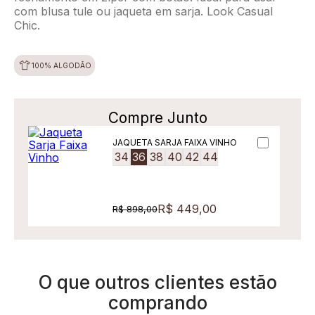
com blusa tule ou jaqueta em sarja. Look Casual
Chic.
100% ALGODÃO
Compre Junto
JAQUETA SARJA FAIXA VINHO
34
36
38
40
42
44
R$ 449,00
R$ 898,00
O que outros clientes estão
comprando