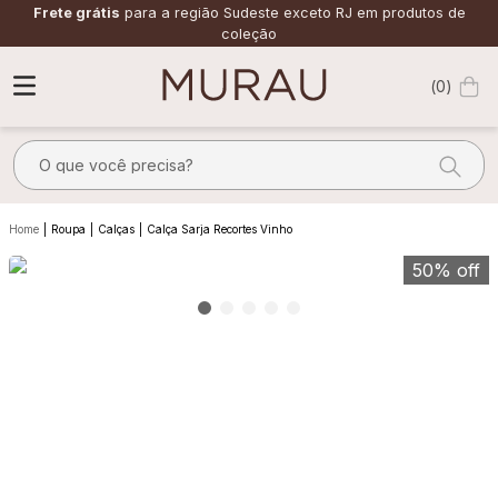
Frete grátis
para a região Sudeste exceto RJ em produtos de
coleção
0
O que você precisa?
TERMOS MAIS BUSCADOS
Roupa
Calças
Calça Sarja Recortes Vinho
1
º
alfaiataria
50%
off
2
º
vestido
3
º
calça
4
º
saia
5
º
verde
6
º
top
7
º
camisa