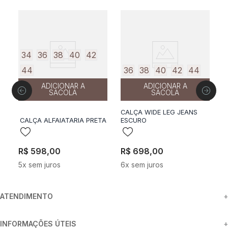
34
36
38
40
42
44
36
38
40
42
44
ADICIONAR A
ADICIONAR A
SACOLA
SACOLA
CALÇA WIDE LEG JEANS
C
CALÇA ALFAIATARIA PRETA
ESCURO
C
R$
598
,
00
R$
698
,
00
R
5
x sem juros
6
x sem juros
6
ATENDIMENTO
+
INFORMAÇÕES ÚTEIS
+