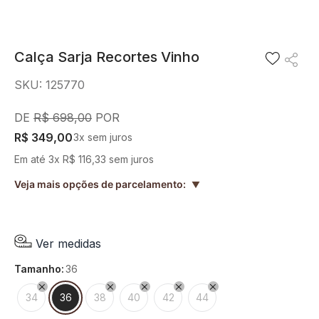
8
º
short saia
9
º
pesponto verde sage
Calça Sarja Recortes Vinho
10
º
blusa
SKU
:
125770
R$
698
,
00
R$
349
,
00
3
x sem juros
Em até
3
x
R$
116
,
33
sem juros
Veja mais opções de parcelamento:
▲
Ver medidas
tamanho
:
36
34
36
38
40
42
44