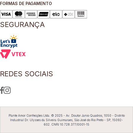
FORMAS DE PAGAMENTO
8
º
blusa
9
º
short saia
SEGURANÇA
10
º
pesponto verde sage
REDES SOCIAIS
Plante Amor Confecções Ltda. © 2025 - Av. Doutor Janio Quadros, 1050 - Distrito
Industrial Dr. Ulysses da Silveira Guimaraes, São José do Rio Preto - SP, 15092-
602. CNPJ 10.728.377/0001-15