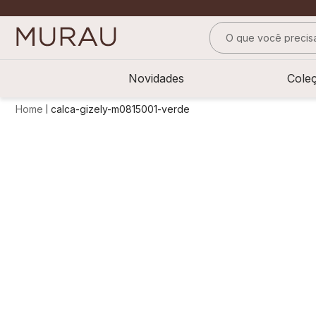
O que você precisa
TERMOS MAIS BUS
Novidades
Cole
1
º
m
calca-gizely-m0815001-verde
2
º
alfaiataria
3
º
vestido
4
º
calça
5
º
saia
6
º
top
7
º
verde
8
º
blusa
9
º
preto
10
º
off white