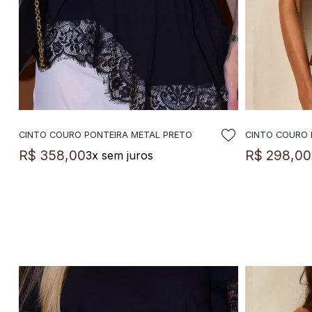
CINTO COURO PONTEIRA METAL PRETO
CINTO COURO 
ADICIONAR A SACOLA
A
R$
358
,
00
R$
298
,
00
3
x sem juros