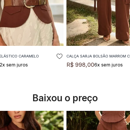
ELÁSTICO CARAMELO
CALÇA SARJA BOLSÃO MARROM 
DICIONAR A SACOLA
ADICIONAR A SACO
R$
998
,
00
2
x sem juros
6
x sem juros
Baixou o preço