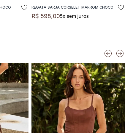
CHOCO
REGATA SARJA CORSELET MARROM CHOCO
LA
ADICIONAR A SACOLA
R$
598
,
00
5
x sem juros