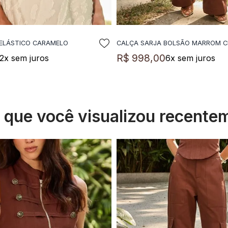
ELÁSTICO CARAMELO
CALÇA SARJA BOLSÃO MARROM 
DICIONAR A SACOLA
ADICIONAR A SACO
R$
998
,
00
2
x sem juros
6
x sem juros
s que você visualizou recente