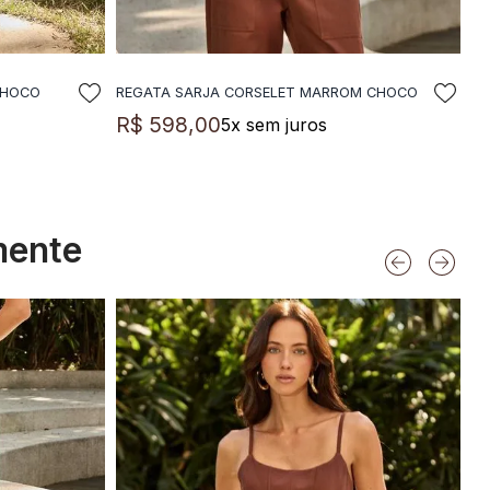
CHOCO
REGATA SARJA CORSELET MARROM CHOCO
LA
ADICIONAR A SACOLA
R$
598
,
00
5
x sem juros
mente