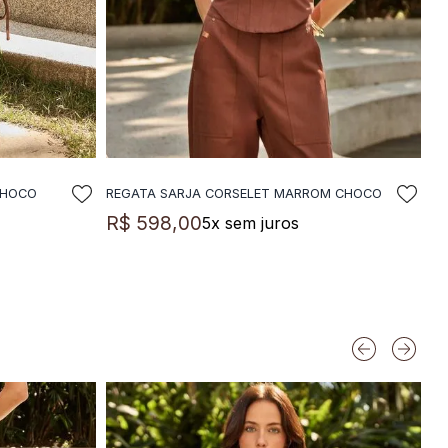
CHOCO
REGATA SARJA CORSELET MARROM CHOCO
LA
ADICIONAR A SACOLA
R$
598
,
00
5
x sem juros