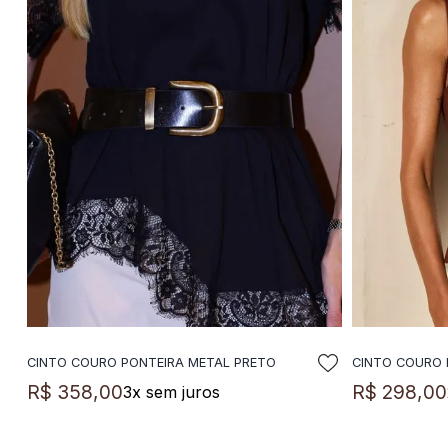
CINTO COURO PONTEIRA METAL PRETO
CINTO COURO 
ADICIONAR A SACOLA
A
R$
358
,
00
R$
298
,
00
3
x sem juros