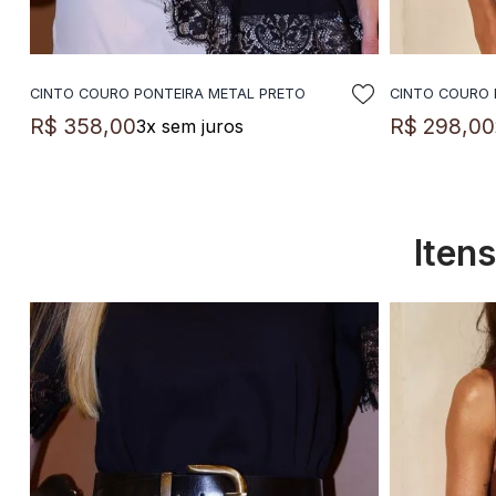
CINTO COURO PONTEIRA METAL PRETO
CINTO COURO 
ADICIONAR A SACOLA
A
R$
358
,
00
R$
298
,
00
3
x sem juros
Iten