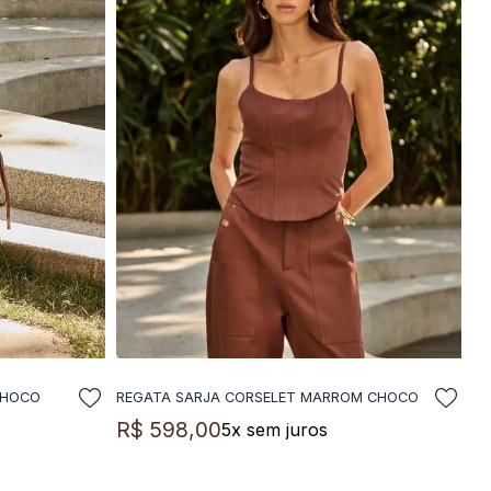
CHOCO
REGATA SARJA CORSELET MARROM CHOCO
LA
ADICIONAR A SACOLA
R$
598
,
00
5
x sem juros