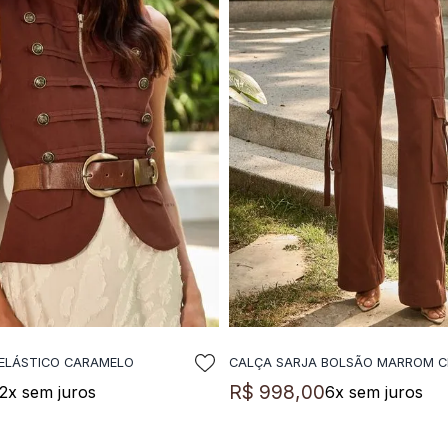
ELÁSTICO CARAMELO
CALÇA SARJA BOLSÃO MARROM 
DICIONAR A SACOLA
ADICIONAR A SACO
R$
998
,
00
2
x sem juros
6
x sem juros