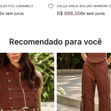
ELÁSTICO CARAMELO
CALÇA SARJA BOLSÃO MARROM 
DICIONAR A SACOLA
ADICIONAR A SACO
R$
998
,
00
2
x sem juros
6
x sem juros
Recomendado para você