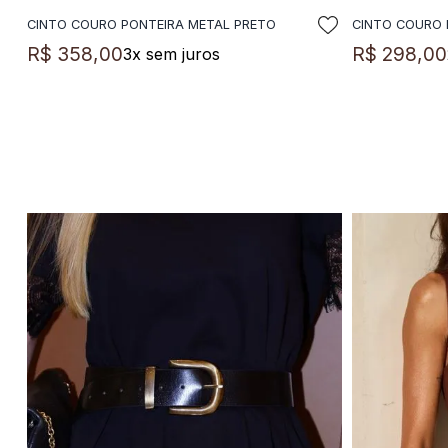
CINTO COURO PONTEIRA METAL PRETO
CINTO COURO 
ADICIONAR A SACOLA
A
R$
358
,
00
R$
298
,
00
3
x sem juros