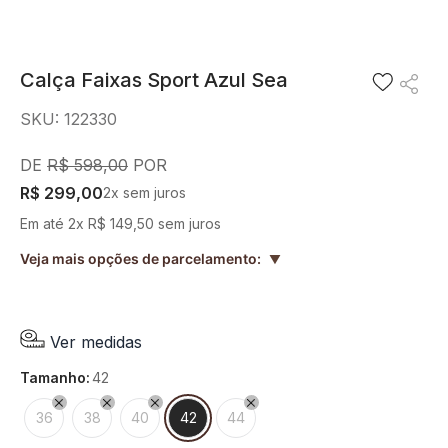
8
º
preto
9
º
pesponto verde sage
Calça Faixas Sport Azul Sea
10
º
blusa
SKU
:
122330
R$
598
,
00
R$
299
,
00
2
x sem juros
Em até
2
x
R$
149
,
50
sem juros
Veja mais opções de parcelamento:
▲
Ver medidas
tamanho
:
42
36
38
40
42
44