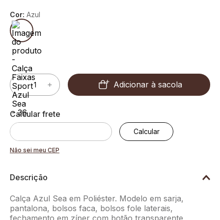
Cor:
Azul
Adicionar à sacola
－
＋
Não sei meu CEP
Descrição
Calça Azul Sea em Poliéster. Modelo em sarja,
pantalona, bolsos faca, bolsos fole laterais,
fechamento em zíper com botão transparente