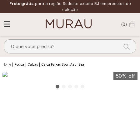
Frete grátis
para a região Sudeste exceto RJ em produtos de
coleção
0
O que você precisa?
TERMOS MAIS BUSCADOS
Roupa
Calças
Calça Faixas Sport Azul Sea
1
º
m
50%
off
2
º
alfaiataria
3
º
vestido
4
º
saia
5
º
calça
6
º
top
7
º
camisa