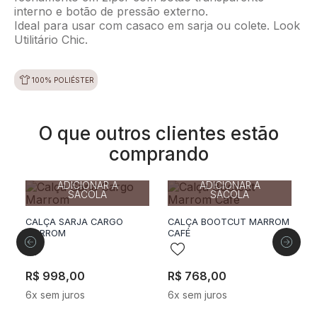
interno e botão de pressão externo.
Ideal para usar com casaco em sarja ou colete. Look
Utilitário Chic.
100% POLIÉSTER
O que outros clientes estão
comprando
34
36
38
40
42
36
38
40
42
ADICIONAR A
ADICIONAR A
SACOLA
SACOLA