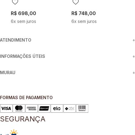
R$
698
,
00
R$
748
,
00
R
6
x sem juros
6
x sem juros
6
ATENDIMENTO
+
INFORMAÇÕES ÚTEIS
+
MURAU
+
FORMAS DE PAGAMENTO
SEGURANÇA