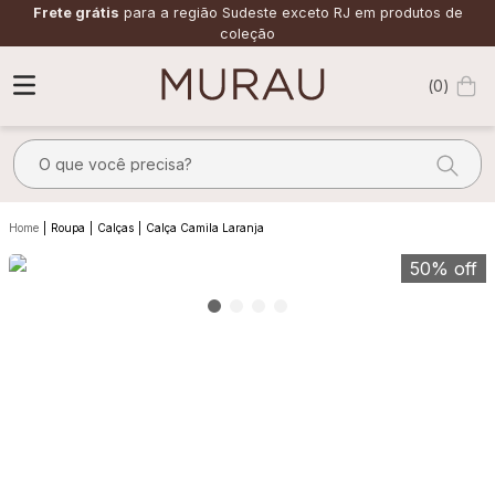
Frete grátis
para a região Sudeste exceto RJ em produtos de
coleção
0
O que você precisa?
TERMOS MAIS BUSCADOS
Roupa
Calças
Calça Camila Laranja
1
º
m
50%
off
2
º
alfaiataria
3
º
vestido
4
º
saia
5
º
calça
6
º
top
7
º
camisa