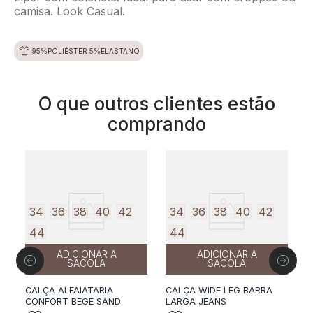
camisa. Look Casual.
95%POLIÉSTER 5%ELASTANO
O que outros clientes estão
comprando
34
36
38
40
42
34
36
38
40
42
44
44
ADICIONAR A
ADICIONAR A
SACOLA
SACOLA
CALÇA ALFAIATARIA
CALÇA WIDE LEG BARRA
C
CONFORT BEGE SAND
LARGA JEANS
J