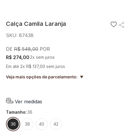
8
º
preto
9
º
pesponto verde sage
Calça Camila Laranja
10
º
blusa
SKU
:
87438
R$
548
,
00
R$
274
,
00
2
x sem juros
Em até
2
x
R$
137
,
00
sem juros
Veja mais opções de parcelamento:
▲
Ver medidas
tamanho
:
36
36
38
40
42