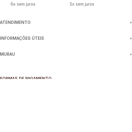
6
x sem juros
5
x sem juros
3
ATENDIMENTO
+
INFORMAÇÕES ÚTEIS
+
MURAU
+
FORMAS DE PAGAMENTO
SEGURANÇA