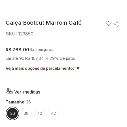
8
º
blusa
9
º
short saia
Calça Bootcut Marrom Café
10
º
pesponto verde sage
SKU
:
123850
R$
768
,
00
6
x sem juros
Em até
9
x
R$
107
,
04
,
4,79%
de juros
Veja mais opções de parcelamento:
▲
Ver medidas
tamanho
:
36
36
38
40
42