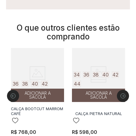
O que outros clientes estão
comprando
34
36
38
40
42
36
38
40
42
44
ADICIONAR A
ADICIONAR A
SACOLA
SACOLA
CALÇA BOOTCUT MARROM
IN
CAFÉ
CALÇA PIETRA NATURAL
L
R$
768
,
00
R$
598
,
00
R