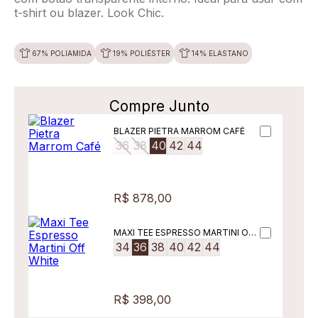
t-shirt ou blazer. Look Chic.
67% POLIAMIDA
19% POLIÉSTER
14% ELASTANO
Compre Junto
BLAZER PIETRA MARROM CAFÉ
36
38
40
42
44
R$ 878,00
MAXI TEE ESPRESSO MARTINI OFF
WHITE
34
36
38
40
42
44
R$ 398,00