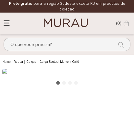
Frete grátis
para a região Sudeste exceto RJ em produtos de
coleção
0
O que você precisa?
TERMOS MAIS BUSCADOS
Roupa
Calças
Calça Bootcut Marrom Café
1
º
alfaiataria
2
º
calça
3
º
saia
4
º
top
5
º
verde
6
º
off white
7
º
camisa