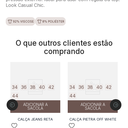
Look Casual Chic.
92% VISCOSE
8% POLIÉSTER
O que outros clientes estão
comprando
34
36
38
40
42
34
36
38
40
42
44
44
ADICIONAR A
ADICIONAR A
SACOLA
SACOLA
C
CALÇA JEANS RETA
CALÇA PIETRA OFF WHITE
M