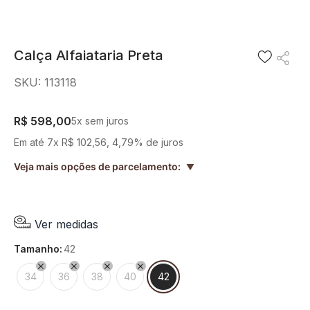
8
º
preto
9
º
camisa
Calça Alfaiataria Preta
10
º
off white
SKU
:
113118
R$
598
,
00
5
x sem juros
Em até
7
x
R$
102
,
56
,
4,79%
de juros
Veja mais opções de parcelamento:
▲
Ver medidas
tamanho
:
42
34
36
38
40
42