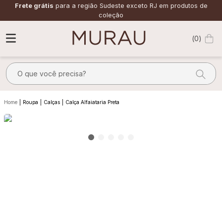
Frete grátis
para a região Sudeste exceto RJ em produtos de
coleção
0
O que você precisa?
TERMOS MAIS BUSCADOS
Roupa
Calças
Calça Alfaiataria Preta
1
º
m
2
º
alfaiataria
3
º
vestido
4
º
calça
5
º
saia
6
º
verde
7
º
top