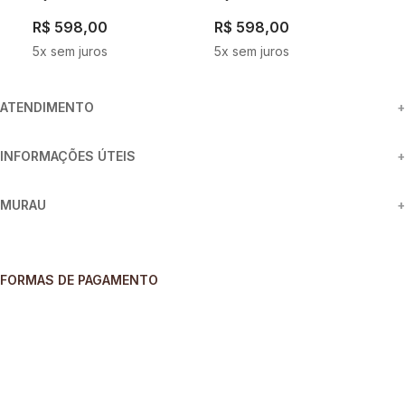
R$
598
,
00
R$
598
,
00
R
5
x sem juros
5
x sem juros
5
ATENDIMENTO
+
INFORMAÇÕES ÚTEIS
+
MURAU
+
FORMAS DE PAGAMENTO
SEGURANÇA