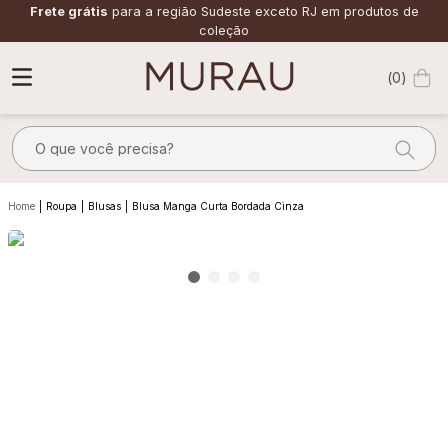
Frete grátis
para a região Sudeste exceto RJ em produtos de
coleção
0
O que você precisa?
TERMOS MAIS BUSCADOS
Roupa
Blusas
Blusa Manga Curta Bordada Cinza
1
º
m
2
º
alfaiataria
3
º
vestido
4
º
calça
5
º
saia
6
º
verde
7
º
top