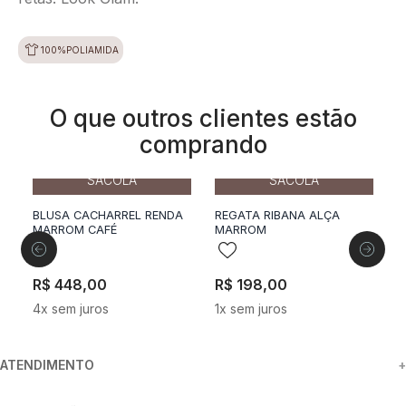
100%POLIAMIDA
O que outros clientes estão
comprando
36
38
40
42
36
38
40
42
44
ADICIONAR A
ADICIONAR A
SACOLA
SACOLA
BLUSA CACHARREL RENDA
REGATA RIBANA ALÇA
MARROM CAFÉ
MARROM