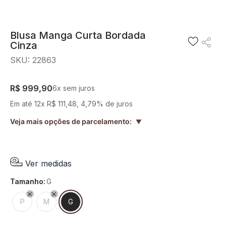
8
º
camisa
9
º
preto
Blusa Manga Curta Bordada
Cinza
10
º
off white
SKU
:
22863
R$
999
,
90
6
x sem juros
Em até
12
x
R$
111
,
48
,
4,79%
de juros
Veja mais opções de parcelamento:
▲
Ver medidas
tamanho
:
G
P
M
G