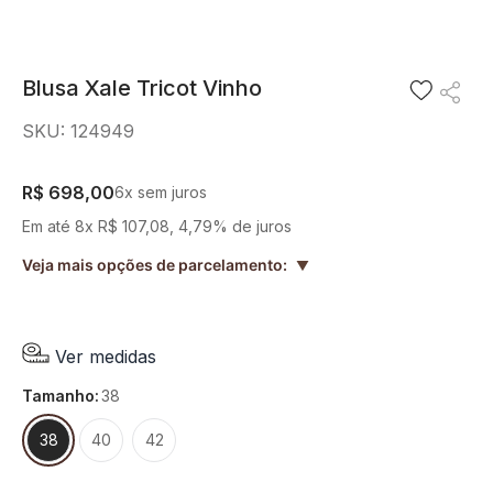
8
º
short saia
9
º
pesponto verde sage
Blusa Xale Tricot Vinho
10
º
blusa
SKU
:
124949
R$
698
,
00
6
x sem juros
Em até
8
x
R$
107
,
08
,
4,79%
de juros
Veja mais opções de parcelamento:
▲
Ver medidas
tamanho
:
38
38
40
42