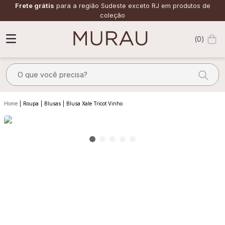
Frete grátis
para a região Sudeste exceto RJ em produtos de
coleção
0
O que você precisa?
TERMOS MAIS BUSCADOS
Roupa
Blusas
Blusa Xale Tricot Vinho
1
º
alfaiataria
2
º
vestido
3
º
calça
4
º
saia
5
º
verde
6
º
top
7
º
camisa