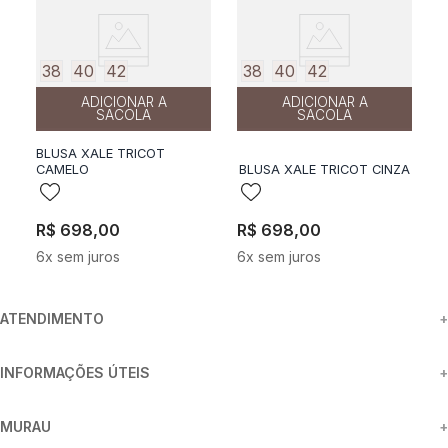
38
40
42
38
40
42
ADICIONAR A
ADICIONAR A
SACOLA
SACOLA
BLUSA XALE TRICOT
CAMELO
BLUSA XALE TRICOT CINZA
R$
698
,
00
R$
698
,
00
6
x sem juros
6
x sem juros
ATENDIMENTO
+
INFORMAÇÕES ÚTEIS
+
MURAU
+