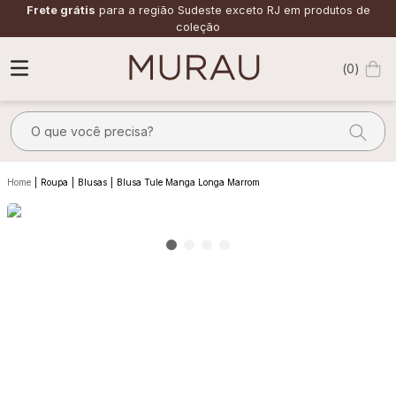
Frete grátis
para a região Sudeste exceto RJ em produtos de
coleção
0
O que você precisa?
TERMOS MAIS BUSCADOS
Roupa
Blusas
Blusa Tule Manga Longa Marrom
1
º
alfaiataria
2
º
vestido
3
º
calça
4
º
saia
5
º
verde
6
º
top
7
º
camisa