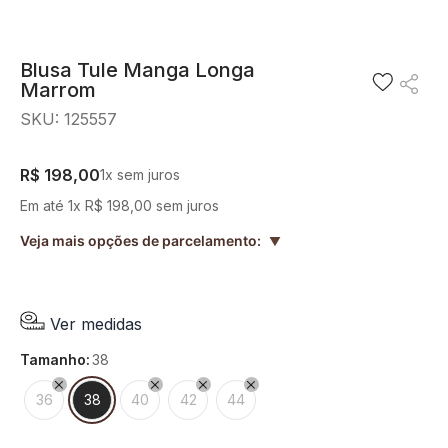
8
º
short saia
9
º
pesponto verde sage
Blusa Tule Manga Longa
Marrom
10
º
blusa
SKU
:
125557
R$
198
,
00
1
x sem juros
Em até
1
x
R$
198
,
00
sem juros
Veja mais opções de parcelamento:
▲
Ver medidas
tamanho
:
38
36
38
40
42
44