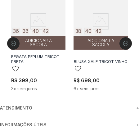
36
38
40
42
38
40
42
ADICIONAR A
ADICIONAR A
SACOLA
SACOLA
MA
REGATA PEPLUM TRICOT
B
PRETA
BLUSA XALE TRICOT VINHO
A
R$
398
,
00
R$
698
,
00
R
3
x sem juros
6
x sem juros
4
ATENDIMENTO
+
INFORMAÇÕES ÚTEIS
+