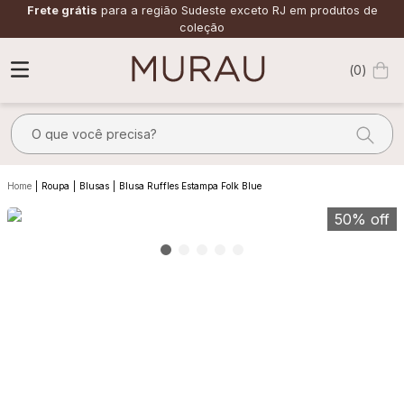
Frete grátis
para a região Sudeste exceto RJ em produtos de
coleção
0
O que você precisa?
TERMOS MAIS BUSCADOS
Roupa
Blusas
Blusa Ruffles Estampa Folk Blue
1
º
m
50%
off
2
º
alfaiataria
3
º
vestido
4
º
calça
5
º
saia
6
º
top
7
º
verde