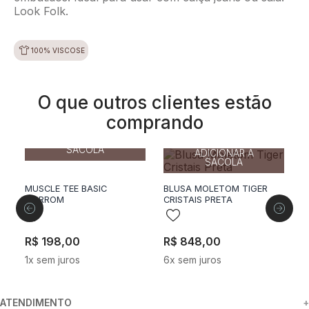
Look Folk.
100% VISCOSE
O que outros clientes estão
comprando
36
38
40
42
44
36
38
40
ADICIONAR A
ADICIONAR A
SACOLA
SACOLA
MUSCLE TEE BASIC
BLUSA MOLETOM TIGER
R
K
MARROM
CRISTAIS PRETA
V