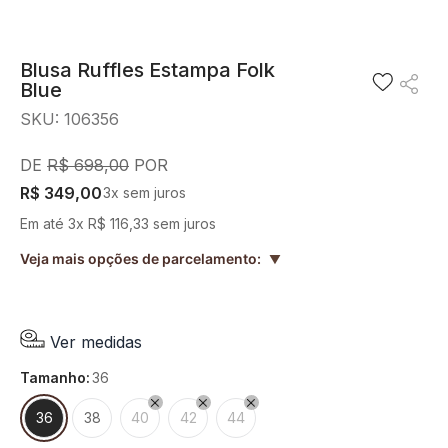
8
º
blusa
9
º
preto
Blusa Ruffles Estampa Folk
Blue
10
º
off white
SKU
:
106356
R$
698
,
00
R$
349
,
00
3
x sem juros
Em até
3
x
R$
116
,
33
sem juros
Veja mais opções de parcelamento:
▲
Ver medidas
tamanho
:
36
36
38
40
42
44