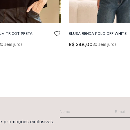
UM TRICOT PRETA
BLUSA RENDA POLO OFF WHITE
DICIONAR A SACOLA
ADICIONAR A SACO
R$
348
,
00
3
x sem juros
3
x sem juros
e promoções exclusivas.