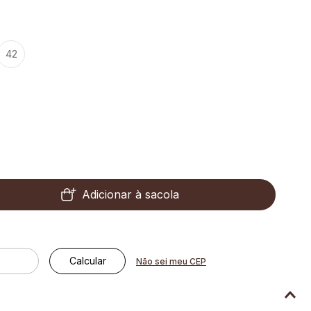
42
Adicionar à sacola
Não sei meu CEP