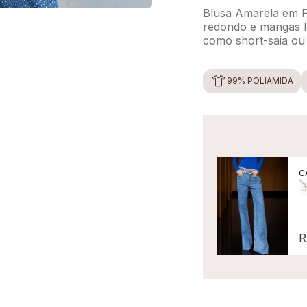
Blusa Amarela em P
redondo e mangas l
como short-saia ou 
99% POLIAMIDA
C
R