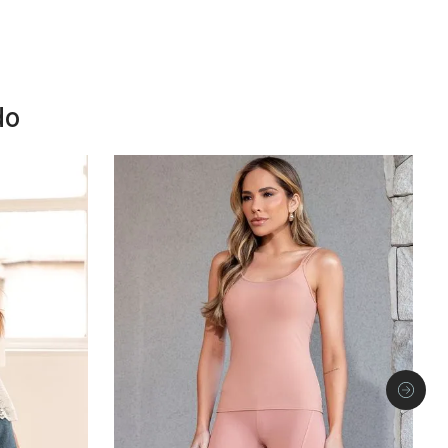
do
50%
off