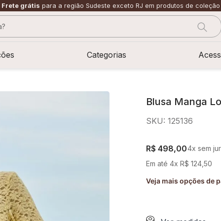
Frete grátis
para a região Sudeste exceto RJ em produtos de coleção
?
CADOS
ções
Categorias
Acess
Blusa Manga L
SKU
:
125136
R$
498
,
00
4
x sem ju
Em até
4
x
R$
124
,
50
Veja mais opções de 
sage