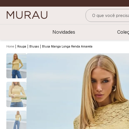
O que você precisa
TERMOS MAIS BUS
Novidades
Cole
1
º
alfaiataria
2
º
vestido
Roupa
Blusas
Blusa Manga Longa Renda Amarela
3
º
calça
4
º
saia
5
º
verde
6
º
top
7
º
camisa
8
º
short saia
9
º
pesponto verde 
10
º
blusa