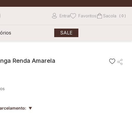
Entrar
Favoritos
0
órios
SALE
onga Renda Amarela
ros
parcelamento:
▲