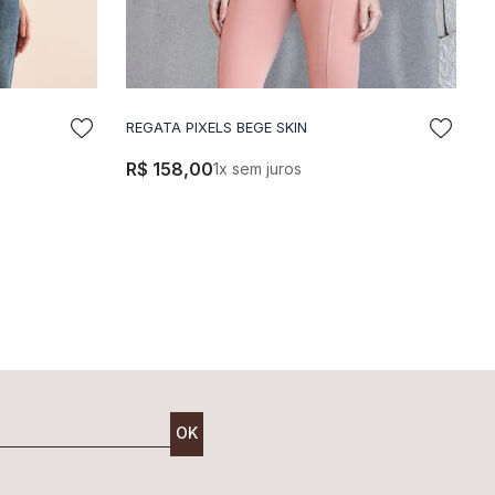
K
REGATA PIXELS BEGE SKIN
LA
ADICIONAR A SACOLA
R$
158
,
00
1
x sem juros
OK