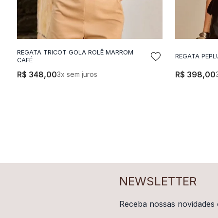
REGATA TRICOT GOLA ROLÊ MARROM
REGATA PEPL
ADICIONAR A SACOLA
A
CAFÉ
R$
348
,
00
R$
398
,
00
3
x sem juros
NEWSLETTER
Receba nossas novidades 