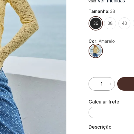
Ver medidas
tamanho
:
38
36
38
40
Cor:
Amarelo
－
＋
Descrição