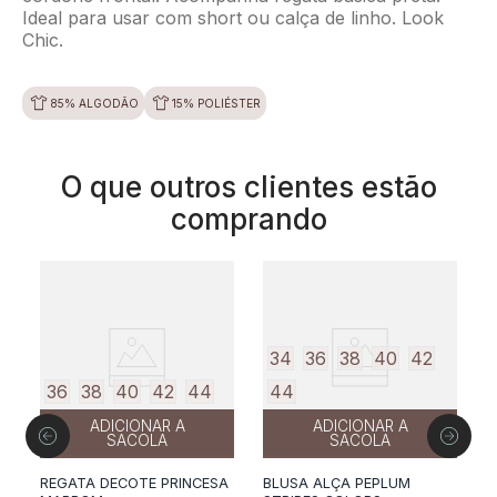
Ideal para usar com short ou calça de linho. Look
Chic.
85% ALGODÃO
15% POLIÉSTER
O que outros clientes estão
comprando
34
36
38
40
42
36
38
40
42
44
44
ADICIONAR A
ADICIONAR A
SACOLA
SACOLA
REGATA DECOTE PRINCESA
BLUSA ALÇA PEPLUM
B