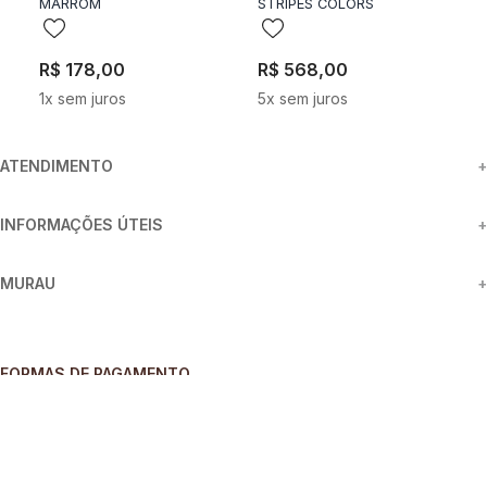
MARROM
STRIPES COLORS
B
R$
178
,
00
R$
568
,
00
R
1
x sem juros
5
x sem juros
1
ATENDIMENTO
+
INFORMAÇÕES ÚTEIS
+
MURAU
+
FORMAS DE PAGAMENTO
SEGURANÇA