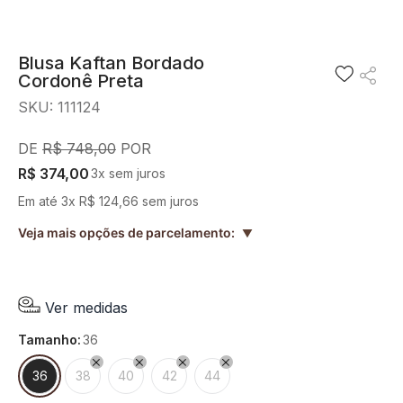
8
º
blusa
9
º
preto
Blusa Kaftan Bordado
Cordonê Preta
10
º
off white
SKU
:
111124
R$
748
,
00
R$
374
,
00
3
x sem juros
Em até
3
x
R$
124
,
66
sem juros
Veja mais opções de parcelamento:
▲
Ver medidas
tamanho
:
36
36
38
40
42
44