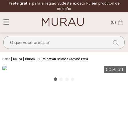
Frete grátis
para a região Sudeste exceto RJ em produtos de
coleção
0
O que você precisa?
TERMOS MAIS BUSCADOS
Roupa
Blusas
Blusa Kaftan Bordado Cordonê Preta
1
º
m
50%
off
2
º
alfaiataria
3
º
vestido
4
º
calça
5
º
saia
6
º
top
7
º
verde