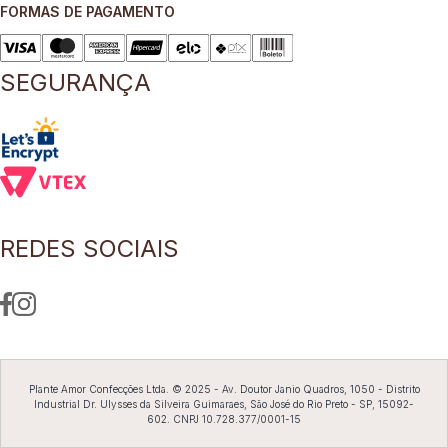
FORMAS DE PAGAMENTO
8
º
blusa
9
º
short saia
SEGURANÇA
10
º
pesponto verde sage
REDES SOCIAIS
Plante Amor Confecções Ltda. © 2025 - Av. Doutor Janio Quadros, 1050 - Distrito
Industrial Dr. Ulysses da Silveira Guimaraes, São José do Rio Preto - SP, 15092-
602. CNPJ 10.728.377/0001-15