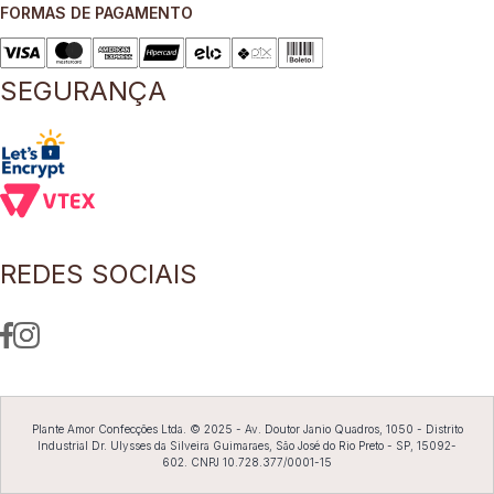
FORMAS DE PAGAMENTO
8
º
short saia
9
º
pesponto verde sage
SEGURANÇA
10
º
blusa
REDES SOCIAIS
Plante Amor Confecções Ltda. © 2025 - Av. Doutor Janio Quadros, 1050 - Distrito
Industrial Dr. Ulysses da Silveira Guimaraes, São José do Rio Preto - SP, 15092-
602. CNPJ 10.728.377/0001-15