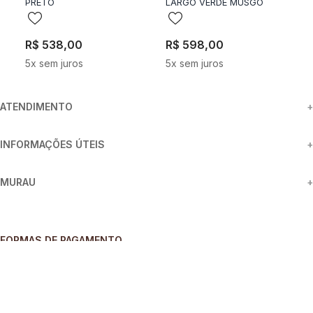
PRETO
LARGO VERDE MUSGO
C
R$
538
,
00
R$
598
,
00
R
5
x sem juros
5
x sem juros
3
ATENDIMENTO
+
INFORMAÇÕES ÚTEIS
+
MURAU
+
FORMAS DE PAGAMENTO
SEGURANÇA