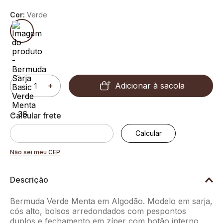
Cor:
Verde
Adicionar à sacola
－
＋
Não sei meu CEP
Descrição
Bermuda Verde Menta em Algodão. Modelo em sarja,
cós alto, bolsos arredondados com pespontos
duplos e fechamento em zíper com botão interno