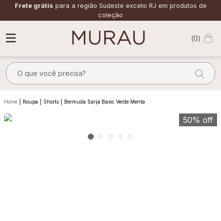
Frete grátis
para a região Sudeste exceto RJ em produtos de
coleção
0
O que você precisa?
TERMOS MAIS BUSCADOS
Roupa
Shorts
Bermuda Sarja Basic Verde Menta
1
º
alfaiataria
50%
off
2
º
vestido
3
º
calça
4
º
saia
5
º
verde
6
º
top
7
º
camisa