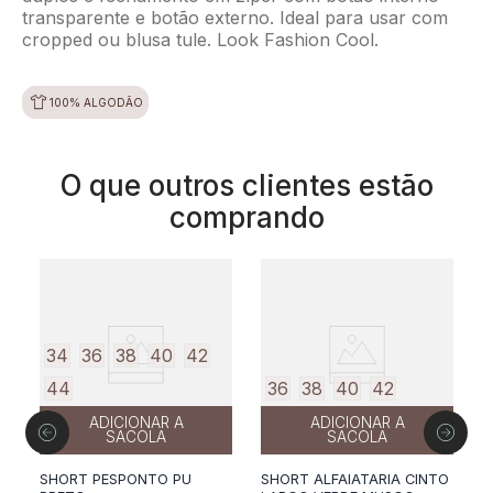
transparente e botão externo. Ideal para usar com
cropped ou blusa tule. Look Fashion Cool.
100% ALGODÃO
O que outros clientes estão
comprando
34
36
38
40
42
44
36
38
40
42
ADICIONAR A
ADICIONAR A
SACOLA
SACOLA
E
SHORT PESPONTO PU
SHORT ALFAIATARIA CINTO
M