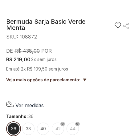
8
º
short saia
9
º
pesponto verde sage
Bermuda Sarja Basic Verde
Menta
10
º
blusa
SKU
:
108872
R$
438
,
00
R$
219
,
00
2
x sem juros
Em até
2
x
R$
109
,
50
sem juros
Veja mais opções de parcelamento:
▲
Ver medidas
tamanho
:
36
36
38
40
42
44