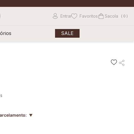
Entrar
Favoritos
0
órios
SALE
os
parcelamento:
▲