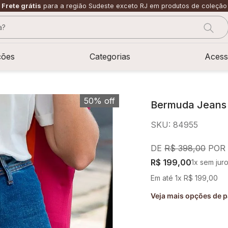
Frete grátis
para a região Sudeste exceto RJ em produtos de coleção
?
CADOS
ções
Categorias
Acess
50%
off
Bermuda Jeans
SKU
:
84955
R$
398
,
00
R$
199
,
00
1
x sem jur
Em até
1
x
R$
199
,
00
Veja mais opções de 