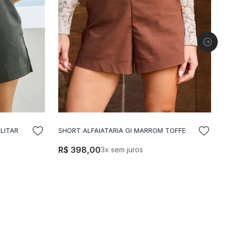
LITAR
SHORT ALFAIATARIA GI MARROM TOFFE
S
LA
ADICIONAR A SACOLA
R$
398
,
00
3
x sem juros