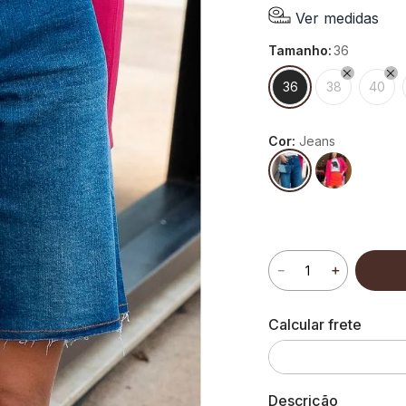
Ver medidas
tamanho
:
36
36
38
40
Cor:
Jeans
－
＋
Descrição