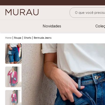
O que você precisa
TERMOS MAIS BUS
Novidades
Cole
1
º
m
2
º
alfaiataria
Roupa
Shorts
Bermuda Jeans
3
º
vestido
4
º
calça
5
º
saia
6
º
top
7
º
verde
8
º
blusa
9
º
preto
10
º
off white