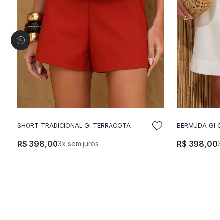
SHORT TRADICIONAL GI TERRACOTA
BERMUDA GI 
ADICIONAR A SACOLA
A
R$
398
,
00
R$
398
,
00
3
x sem juros