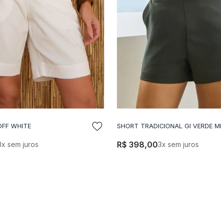
OFF WHITE
SHORT TRADICIONAL GI VERDE MI
DICIONAR A SACOLA
ADICIONAR A SACO
R$
398
,
00
3
x sem juros
3
x sem juros