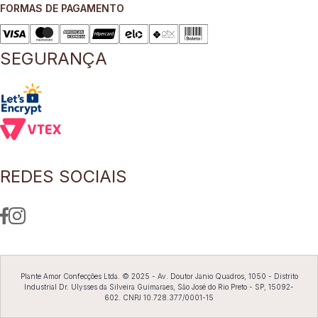
FORMAS DE PAGAMENTO
8
º
blusa
9
º
short saia
SEGURANÇA
10
º
pesponto verde sage
REDES SOCIAIS
Plante Amor Confecções Ltda. © 2025 - Av. Doutor Janio Quadros, 1050 - Distrito
Industrial Dr. Ulysses da Silveira Guimaraes, São José do Rio Preto - SP, 15092-
602. CNPJ 10.728.377/0001-15