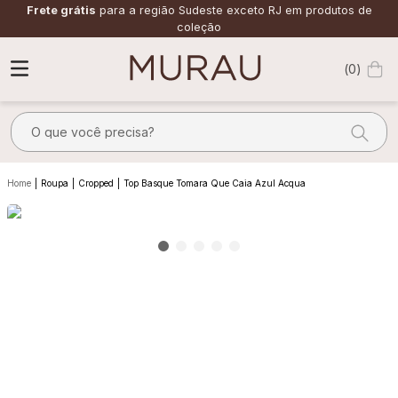
Frete grátis
para a região Sudeste exceto RJ em produtos de
coleção
0
O que você precisa?
TERMOS MAIS BUSCADOS
Roupa
Cropped
Top Basque Tomara Que Caia Azul Acqua
1
º
alfaiataria
2
º
vestido
3
º
calça
4
º
saia
5
º
verde
6
º
top
7
º
camisa