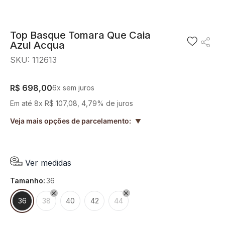
8
º
short saia
9
º
pesponto verde sage
Top Basque Tomara Que Caia
Azul Acqua
10
º
blusa
SKU
:
112613
R$
698
,
00
6
x sem juros
Em até
8
x
R$
107
,
08
,
4,79%
de juros
Veja mais opções de parcelamento:
▲
Ver medidas
tamanho
:
36
36
38
40
42
44