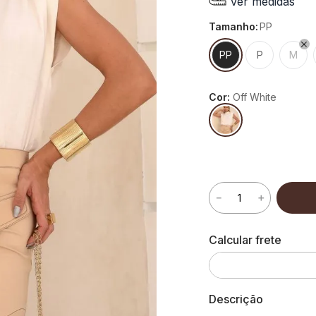
Ver medidas
tamanho
:
PP
PP
P
M
Cor:
Off White
－
＋
Descrição