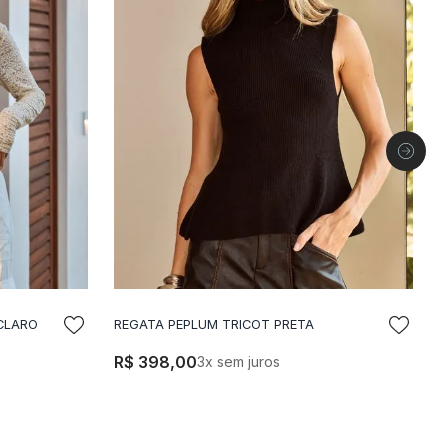
CLARO
REGATA PEPLUM TRICOT PRETA
R
LA
ADICIONAR A SACOLA
R$
398
,
00
3
x sem juros