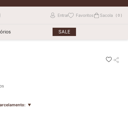
Entrar
Favoritos
0
órios
SALE
ros
parcelamento:
▲