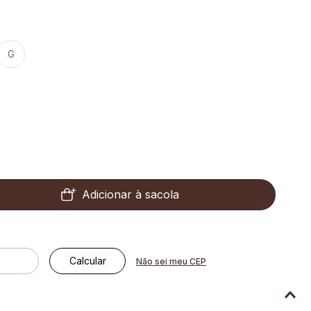
G
Adicionar à sacola
Não sei meu CEP