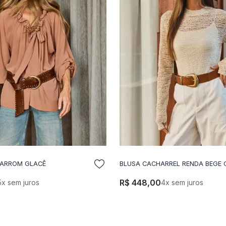
MARROM GLACÊ
BLUSA CACHARREL RENDA BEGE 
DICIONAR A SACOLA
ADICIONAR A SACO
R$
448
,
00
5
x sem juros
4
x sem juros