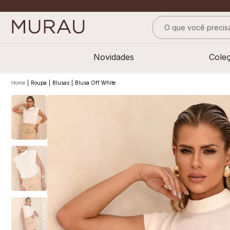
O que você precisa
TERMOS MAIS BUS
Novidades
Cole
1
º
alfaiataria
2
º
vestido
Roupa
Blusas
Blusa Off White
3
º
calça
4
º
saia
5
º
verde
6
º
top
7
º
camisa
8
º
short saia
9
º
pesponto verde 
10
º
blusa