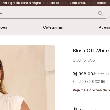
Frete grátis
para a região Sudeste exceto RJ em produtos de coleção
?
CADOS
ções
Categorias
Acess
Blusa Off White
SKU
:
81656
R$
398
,
00
3
x sem ju
Em até
3
x
R$
132
,
66
Veja mais opções de 
sage