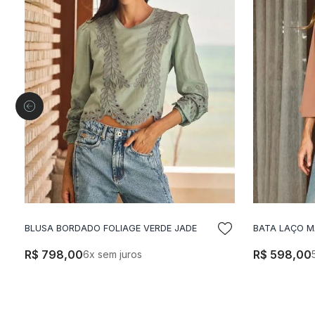
BLUSA BORDADO FOLIAGE VERDE JADE
BATA LAÇO 
ADICIONAR A SACOLA
A
R$
798
,
00
R$
598
,
00
6
x sem juros