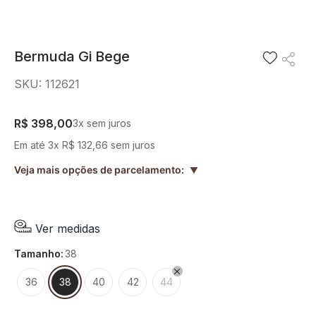
8
º
blusa
9
º
short saia
Bermuda Gi Bege
10
º
pesponto verde sage
SKU
:
112621
R$
398
,
00
3
x sem juros
Em até
3
x
R$
132
,
66
sem juros
Veja mais opções de parcelamento:
▲
Ver medidas
tamanho
:
38
36
38
40
42
44