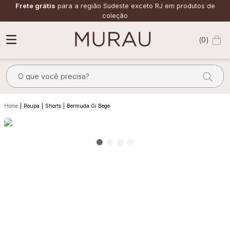
Frete grátis
para a região Sudeste exceto RJ em produtos de
coleção
0
O que você precisa?
TERMOS MAIS BUSCADOS
Roupa
Shorts
Bermuda Gi Bege
1
º
alfaiataria
2
º
calça
3
º
saia
4
º
top
5
º
verde
6
º
off white
7
º
camisa