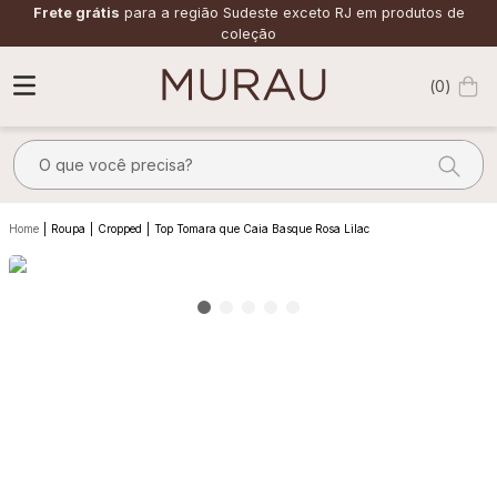
Frete grátis
para a região Sudeste exceto RJ em produtos de
coleção
0
O que você precisa?
TERMOS MAIS BUSCADOS
Roupa
Cropped
Top Tomara que Caia Basque Rosa Lilac
1
º
m
2
º
alfaiataria
3
º
vestido
4
º
calça
5
º
saia
6
º
top
7
º
verde