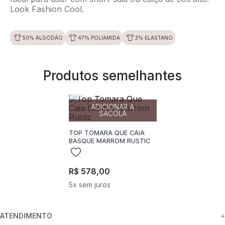
Look Fashion Cool.
50% ALGODÃO
47% POLIAMIDA
3% ELASTANO
Produtos semelhantes
34
36
38
40
42
44
ADICIONAR A
SACOLA
TOP TOMARA QUE CAIA
BASQUE MARROM RUSTIC
R$
578
,
00
5
x sem juros
O que outros clientes estão