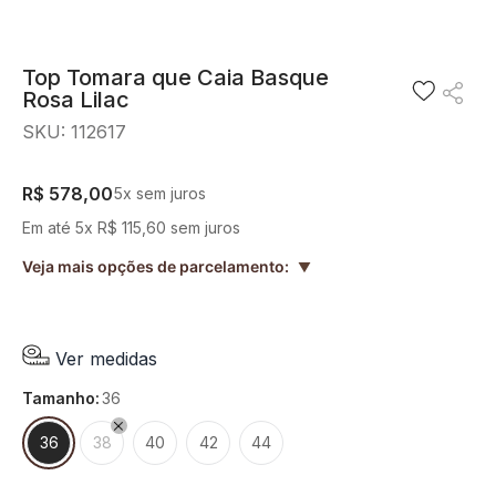
8
º
blusa
9
º
preto
Top Tomara que Caia Basque
Rosa Lilac
10
º
off white
SKU
:
112617
R$
578
,
00
5
x sem juros
Em até
5
x
R$
115
,
60
sem juros
Veja mais opções de parcelamento:
▲
Ver medidas
tamanho
:
36
36
38
40
42
44