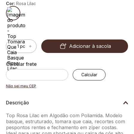
Cor:
Rosa Lilac
Adicionar à sacola
－
＋
Não sei meu CEP
Descrição
Top Rosa Lilac em Algodão com Poliamida. Modelo
basque, estruturado, tomara que caia, recortes com
pespontos rentes e fechamento em zíper costas.
Ideal para usar com short-saia ou calça de cós alto.