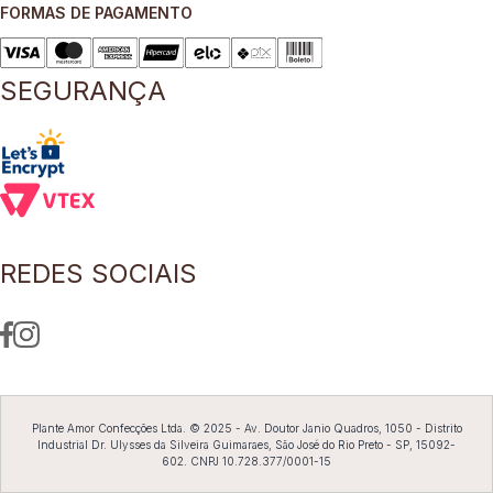
FORMAS DE PAGAMENTO
8
º
blusa
9
º
short saia
SEGURANÇA
10
º
pesponto verde sage
REDES SOCIAIS
Plante Amor Confecções Ltda. © 2025 - Av. Doutor Janio Quadros, 1050 - Distrito
Industrial Dr. Ulysses da Silveira Guimaraes, São José do Rio Preto - SP, 15092-
602. CNPJ 10.728.377/0001-15