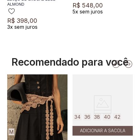
R$
548
,
00
ALMOND
5
x sem juros
R$
398
,
00
3
x sem juros
Recomendado para você
34
36
38
40
42
ADICIONAR A SACOLA
M