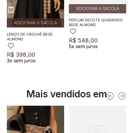
ADICIONAR A SACOLA
M
PEPLUM DECOTE QUADRADO
ADICIONAR A SACOLA
BEGE ALMOND
LENÇO DE CROCHÊ BEGE
R$
548
,
00
ALMOND
5
x sem juros
R$
398
,
00
3
x sem juros
Mais vendidos em