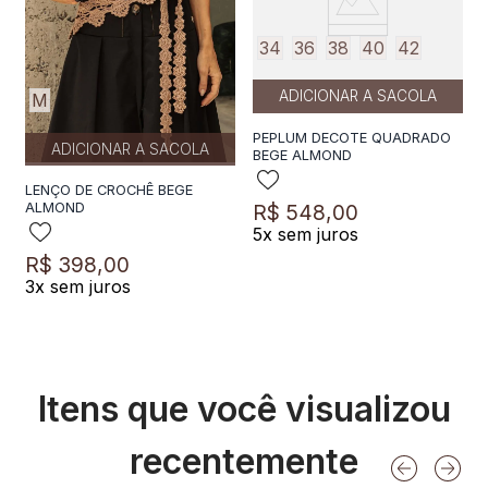
34
36
38
40
42
ADICIONAR A SACOLA
M
PEPLUM DECOTE QUADRADO
ADICIONAR A SACOLA
BEGE ALMOND
LENÇO DE CROCHÊ BEGE
R$
548
,
00
ALMOND
5
x sem juros
R$
398
,
00
3
x sem juros
Itens que você visualizou
recentemente