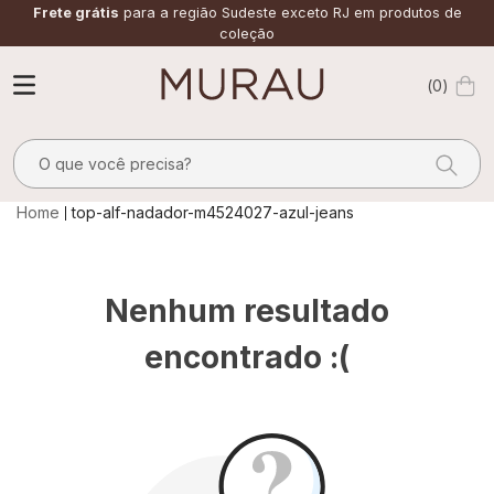
Frete grátis
para a região Sudeste exceto RJ em produtos de
coleção
0
O que você precisa?
TERMOS MAIS BUSCADOS
top-alf-nadador-m4524027-azul-jeans
1
º
alfaiataria
2
º
vestido
Nenhum resultado
3
º
calça
encontrado :(
4
º
saia
5
º
verde
6
º
top
7
º
camisa