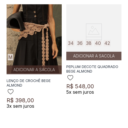
34
36
38
40
42
ADICIONAR A SACOLA
M
PEPLUM DECOTE QUADRADO
ADICIONAR A SACOLA
BEGE ALMOND
LENÇO DE CROCHÊ BEGE
R$
548
,
00
ALMOND
5
x sem juros
R$
398
,
00
3
x sem juros