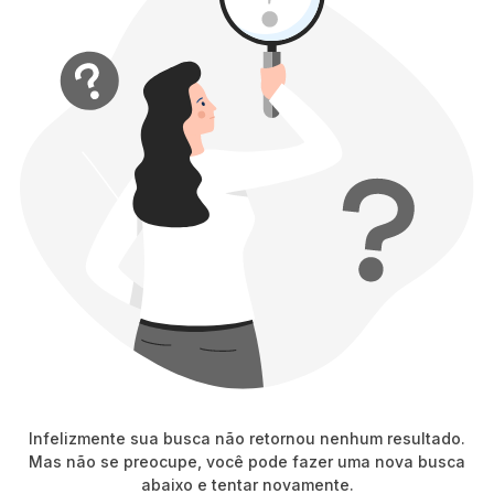
8
º
short saia
9
º
pesponto verde sage
10
º
blusa
Infelizmente sua busca não retornou nenhum resultado.
Mas não se preocupe, você pode fazer uma nova busca
abaixo e tentar novamente.