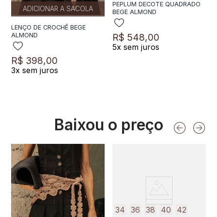
PEPLUM DECOTE QUADRADO
ADICIONAR A SACOLA
BEGE ALMOND
LENÇO DE CROCHÊ BEGE
R$
548
,
00
ALMOND
5
x sem juros
R$
398
,
00
3
x sem juros
Baixou o preço
34
36
38
40
42