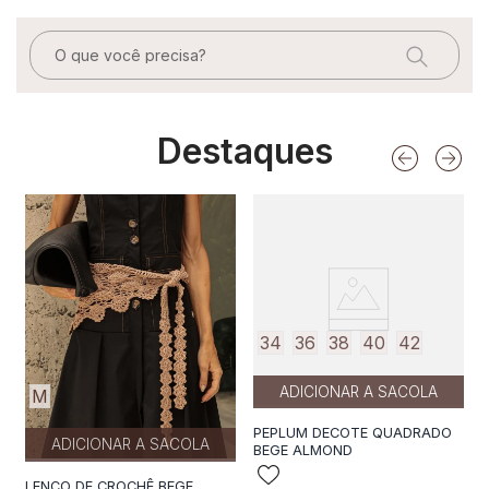
O que você precisa?
Destaques
34
36
38
40
42
ADICIONAR A SACOLA
M
PEPLUM DECOTE QUADRADO
ADICIONAR A SACOLA
BEGE ALMOND
LENÇO DE CROCHÊ BEGE