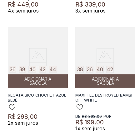
R$
449
,
00
R$
339
,
00
4
x sem juros
3
x sem juros
36
38
40
42
44
38
36
40
42
ADICIONAR A
ADICIONAR A
SACOLA
SACOLA
REGATA BICO CHOCHET AZUL
MAXI TEE DESTROYED BAMBI
BEBÊ
OFF WHITE
R$
298
,
00
R$
398
,
00
R$
199
,
00
2
x sem juros
1
x sem juros