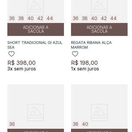
36
38
40
42
44
36
38
40
42
44
ADICIONAR A
ADICIONAR A
SACOLA
SACOLA
SHORT TRADICIONAL GI AZUL
REGATA RIBANA ALÇA
SEA
MARROM
R$
398
,
00
R$
198
,
00
3
x sem juros
1
x sem juros
36
38
40