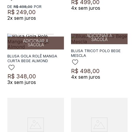
R$
499
,
00
8
º
short saia
R$
498
,
00
4
x sem juros
R$
249
,
00
9
º
pesponto verde sage
2
x sem juros
10
º
blusa
38
40
42
38
36
40
42
44
ADICIONAR A
SACOLA
ADICIONAR A
SACOLA
BLUSA TRICOT POLO BEGE
MESCLA
BLUSA GOLA ROLÊ MANGA
CURTA BEGE ALMOND
R$
498
,
00
R$
348
,
00
4
x sem juros
3
x sem juros