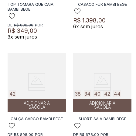
TOP TOMARA QUE CAIA
CASACO FUR BAMBI BEGE
BAMBI BEGE
R$
1
.
398
,
00
R$
698
,
00
6
x sem juros
R$
349
,
00
3
x sem juros
42
38
34
40
42
44
ADICIONAR A
ADICIONAR A
SACOLA
SACOLA
CALÇA CARGO BAMBI BEGE
SHORT-SAIA BAMBI BEGE
R$
898
,
00
R$
678
,
00