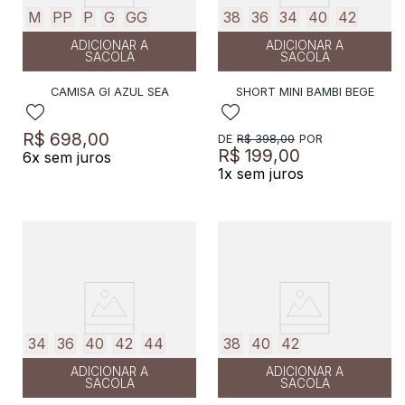
M
PP
P
G
GG
38
36
34
40
42
ADICIONAR A
ADICIONAR A
SACOLA
SACOLA
CAMISA GI AZUL SEA
SHORT MINI BAMBI BEGE
R$
698
,
00
R$
398
,
00
R$
199
,
00
6
x sem juros
1
x sem juros
34
36
40
42
44
38
40
42
ADICIONAR A
ADICIONAR A
SACOLA
SACOLA