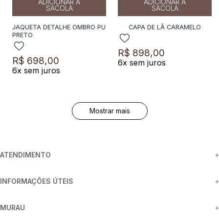
ADICIONAR A
ADICIONAR A
SACOLA
SACOLA
JAQUETA DETALHE OMBRO PU
CAPA DE LÃ CARAMELO
PRETO
R$
898
,
00
R$
698
,
00
6
x sem juros
6
x sem juros
Mostrar mais
ATENDIMENTO
+
INFORMAÇÕES ÚTEIS
+
MURAU
+