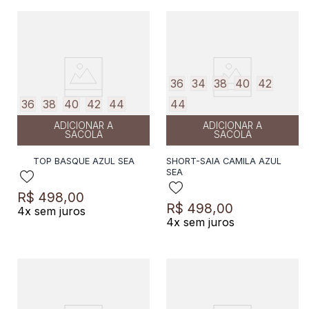
36
34
38
40
42
36
38
40
42
44
44
ADICIONAR A
ADICIONAR A
SACOLA
SACOLA
TOP BASQUE AZUL SEA
SHORT-SAIA CAMILA AZUL
SEA
R$
498
,
00
R$
498
,
00
4
x sem juros
4
x sem juros