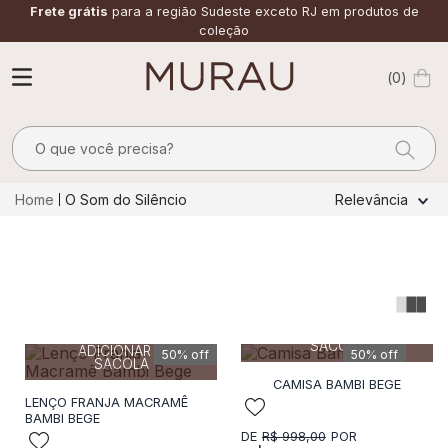
Frete grátis
para a região Sudeste exceto RJ em produtos de
coleção
0
O que você precisa?
TERMOS MAIS BUSCADOS
O Som do Silêncio
Relevância
1
º
alfaiataria
2
º
vestido
3
º
calça
40
42
38
40
42
4
º
saia
ADICIONAR A
SACOLA
ADICIONAR A
50%
off
50%
off
5
º
verde
SACOLA
CAMISA BAMBI BEGE
6
º
top
LENÇO FRANJA MACRAMÊ
BAMBI BEGE
7
º
camisa
R$
998
,
00