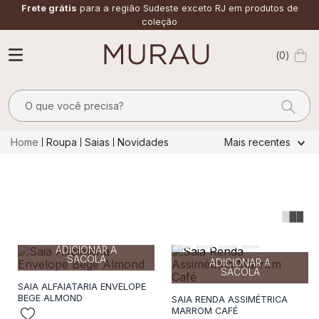
Frete grátis
para a região Sudeste exceto RJ em produtos de
coleção
0
O que você precisa?
TERMOS MAIS BUSCADOS
Roupa
Saias
Novidades
Mais recentes
1
º
m
2
º
alfaiataria
3
º
vestido
34
36
38
40
42
4
º
calça
36
38
40
42
ADICIONAR A
5
º
saia
SACOLA
ADICIONAR A
SACOLA
6
º
verde
SAIA ALFAIATARIA ENVELOPE
BEGE ALMOND
SAIA RENDA ASSIMÉTRICA
7
º
top
MARROM CAFÉ