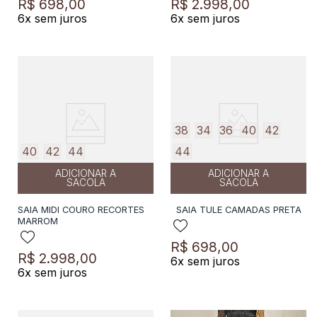
R$
698
,
00
R$
2
.
998
,
00
6
x sem juros
6
x sem juros
38
34
36
40
42
40
42
44
44
ADICIONAR A
ADICIONAR A
SACOLA
SACOLA
SAIA MIDI COURO RECORTES
SAIA TULE CAMADAS PRETA
MARROM
R$
698
,
00
R$
2
.
998
,
00
6
x sem juros
6
x sem juros