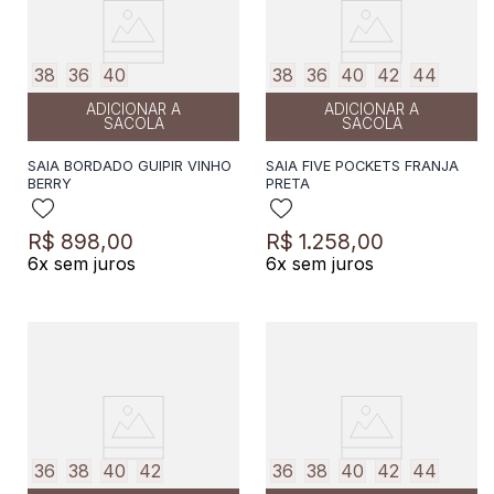
38
36
40
38
36
40
42
44
ADICIONAR A
ADICIONAR A
SACOLA
SACOLA
SAIA BORDADO GUIPIR VINHO
SAIA FIVE POCKETS FRANJA
BERRY
PRETA
R$
898
,
00
R$
1
.
258
,
00
6
x sem juros
6
x sem juros
36
38
40
42
36
38
40
42
44