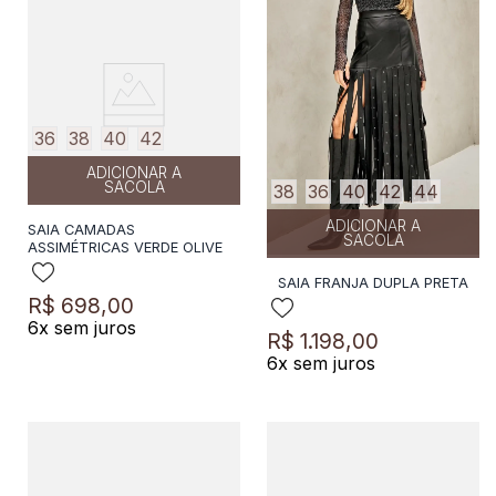
36
38
40
42
ADICIONAR A
SACOLA
38
36
40
42
44
ADICIONAR A
SAIA CAMADAS
SACOLA
ASSIMÉTRICAS VERDE OLIVE
SAIA FRANJA DUPLA PRETA
R$
698
,
00
6
x sem juros
R$
1
.
198
,
00
6
x sem juros