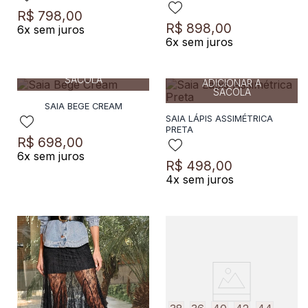
8
º
preto
R$
798
,
00
R$
898
,
00
6
x sem juros
9
º
camisa
6
x sem juros
36
38
40
42
10
º
off white
36
38
40
42
ADICIONAR A
SACOLA
ADICIONAR A
SACOLA
SAIA BEGE CREAM
SAIA LÁPIS ASSIMÉTRICA
PRETA
R$
698
,
00
6
x sem juros
R$
498
,
00
4
x sem juros