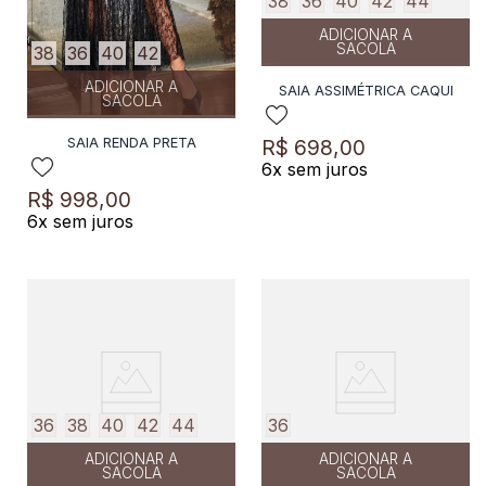
38
36
40
42
44
ADICIONAR A
SACOLA
38
36
40
42
ADICIONAR A
SAIA ASSIMÉTRICA CAQUI
SACOLA
SAIA RENDA PRETA
R$
698
,
00
6
x sem juros
R$
998
,
00
6
x sem juros
36
38
40
42
44
36
ADICIONAR A
ADICIONAR A
SACOLA
SACOLA