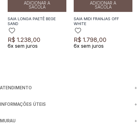
ADICIONAR A
ADICIONAR A
SACOLA
SACOLA
SAIA LONGA PAETÊ BEGE
SAIA MIDI FRANJAS OFF
SAND
WHITE
R$
1
.
238
,
00
R$
1
.
798
,
00
6
x sem juros
6
x sem juros
ATENDIMENTO
+
INFORMAÇÕES ÚTEIS
+
MURAU
+