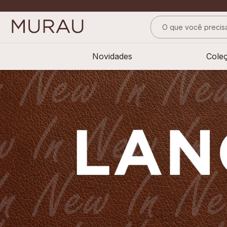
O que você precisa
TERMOS MAIS BUS
Novidades
Cole
1
º
m
2
º
alfaiataria
3
º
vestido
4
º
calça
5
º
saia
6
º
verde
7
º
top
8
º
camisa
9
º
preto
10
º
off white