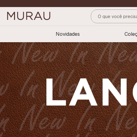
O que você precisa
TERMOS MAIS BUS
Novidades
Cole
1
º
m
2
º
alfaiataria
3
º
vestido
4
º
calça
5
º
saia
6
º
top
7
º
verde
8
º
blusa
9
º
preto
10
º
off white