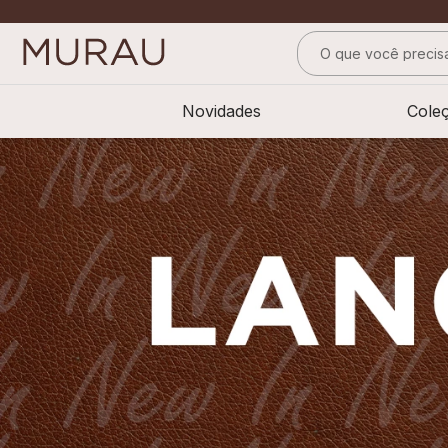
O que você precisa
TERMOS MAIS BUS
Novidades
Cole
1
º
m
2
º
alfaiataria
3
º
vestido
4
º
calça
5
º
saia
6
º
top
7
º
verde
8
º
blusa
9
º
preto
10
º
off white