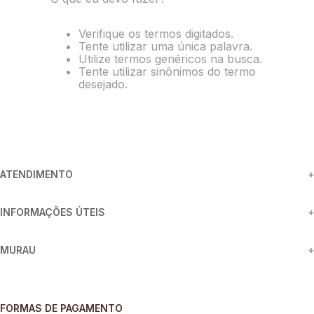
8
º
short saia
Verifique os termos digitados.
9
º
pesponto verde sage
Tente utilizar uma única palavra.
Utilize termos genéricos na busca.
10
º
blusa
Tente utilizar sinônimos do termo
desejado.
ATENDIMENTO
+
INFORMAÇÕES ÚTEIS
+
MURAU
+
FORMAS DE PAGAMENTO