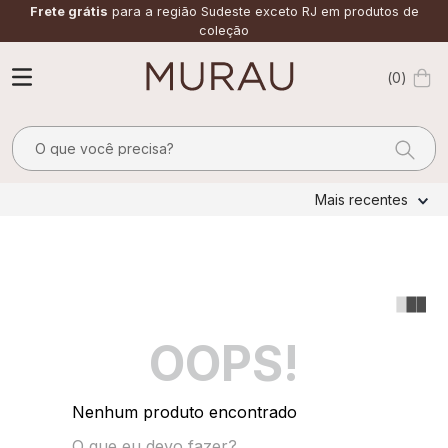
Frete grátis
para a região Sudeste exceto RJ em produtos de
coleção
0
O que você precisa?
TERMOS MAIS BUSCADOS
Mais recentes
1
º
alfaiataria
2
º
vestido
3
º
calça
4
º
saia
OOPS!
5
º
verde
6
º
top
Nenhum produto encontrado
7
º
camisa
O que eu devo fazer?