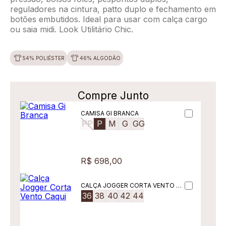
reguladores na cintura, patto duplo e fechamento em
botões embutidos. Ideal para usar com calça cargo
ou saia midi. Look Utilitário Chic.
54% POLIÉSTER
46% ALGODÃO
Compre Junto
CAMISA GI BRANCA
PP
P
M
G
GG
R$ 698,00
CALÇA JOGGER CORTA VENTO CA
QUI
36
38
40
42
44