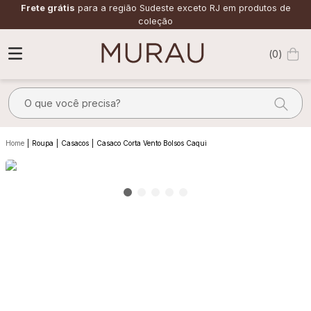
Frete grátis
para a região Sudeste exceto RJ em produtos de
coleção
0
O que você precisa?
TERMOS MAIS BUSCADOS
Roupa
Casacos
Casaco Corta Vento Bolsos Caqui
1
º
alfaiataria
2
º
vestido
3
º
calça
4
º
saia
5
º
verde
6
º
top
7
º
camisa