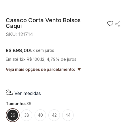
8
º
short saia
9
º
pesponto verde sage
Casaco Corta Vento Bolsos
Caqui
10
º
blusa
SKU
:
121714
R$
898
,
00
6
x sem juros
Em até
12
x
R$
100
,
12
,
4,79%
de juros
Veja mais opções de parcelamento:
▲
Ver medidas
tamanho
:
36
36
38
40
42
44