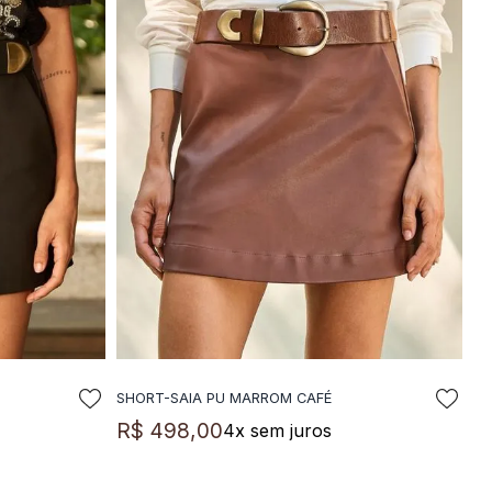
SHORT-SAIA PU MARROM CAFÉ
LA
ADICIONAR A SACOLA
R$
498
,
00
4
x sem juros