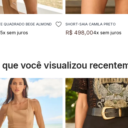
TE QUADRADO BEGE ALMOND
SHORT-SAIA CAMILA PRETO
DICIONAR A SACOLA
ADICIONAR A SACO
0
R$
498
,
00
5
x sem juros
4
x sem juros
s que você visualizou recente