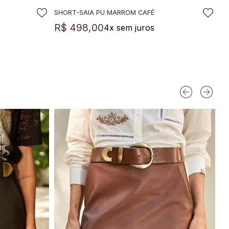
SHORT-SAIA PU MARROM CAFÉ
LA
ADICIONAR A SACOLA
R$
498
,
00
4
x sem juros