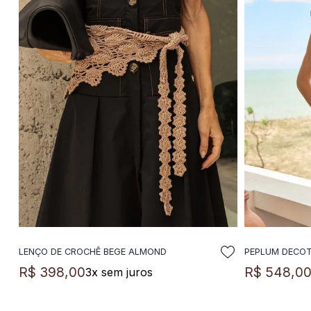
LENÇO DE CROCHÊ BEGE ALMOND
PEPLUM DECO
ADICIONAR A SACOLA
A
R$
398
,
00
R$
548
,
0
3
x sem juros