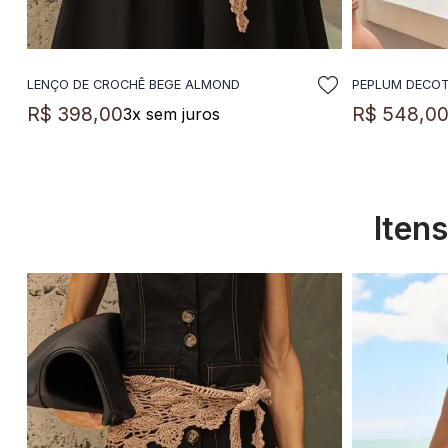
LENÇO DE CROCHÊ BEGE ALMOND
PEPLUM DECO
ADICIONAR A SACOLA
A
R$
398
,
00
R$
548
,
0
3
x sem juros
Iten