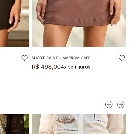
SHORT-SAIA PU MARROM CAFÉ
LA
ADICIONAR A SACOLA
R$
498
,
00
4
x sem juros