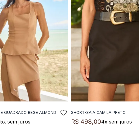
TE QUADRADO BEGE ALMOND
SHORT-SAIA CAMILA PRETO
DICIONAR A SACOLA
ADICIONAR A SACO
0
R$
498
,
00
5
x sem juros
4
x sem juros