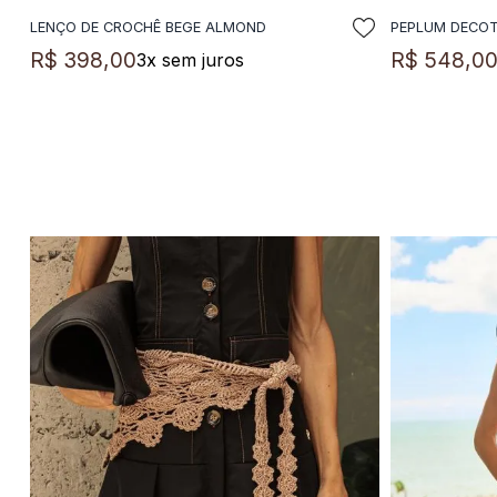
LENÇO DE CROCHÊ BEGE ALMOND
PEPLUM DECO
ADICIONAR A SACOLA
A
R$
398
,
00
R$
548
,
0
3
x sem juros