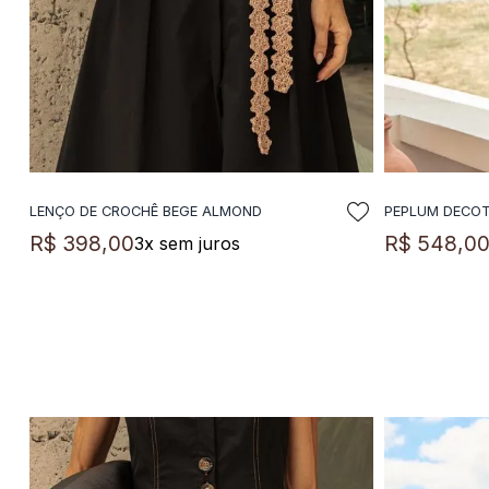
LENÇO DE CROCHÊ BEGE ALMOND
PEPLUM DECO
ADICIONAR A SACOLA
A
R$
398
,
00
R$
548
,
0
3
x sem juros