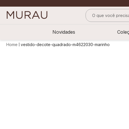
O que você precisa
TERMOS MAIS BUS
Novidades
Cole
1
º
m
vestido-decote-quadrado-m4622030-marinho
2
º
alfaiataria
3
º
vestido
4
º
calça
5
º
saia
6
º
verde
7
º
top
8
º
preto
9
º
camisa
10
º
off white