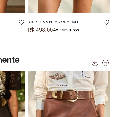
SHORT-SAIA PU MARROM CAFÉ
LA
ADICIONAR A SACOLA
R$
498
,
00
4
x sem juros
mente