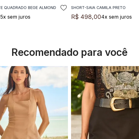
TE QUADRADO BEGE ALMOND
SHORT-SAIA CAMILA PRETO
DICIONAR A SACOLA
ADICIONAR A SACO
0
R$
498
,
00
5
x sem juros
4
x sem juros
Recomendado para você