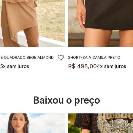
TE QUADRADO BEGE ALMOND
SHORT-SAIA CAMILA PRETO
DICIONAR A SACOLA
ADICIONAR A SACO
0
R$
498
,
00
5
x sem juros
4
x sem juros
Baixou o preço